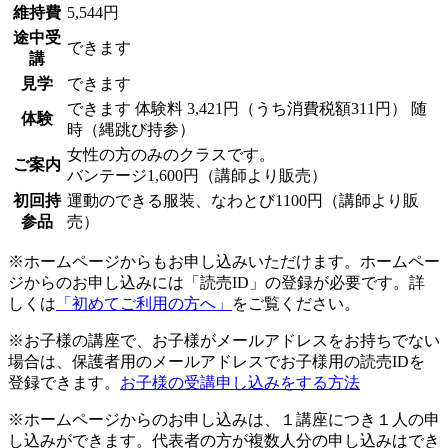
維持費
5,544円
途中受
できます
講
見学
できます
できます
体験料
3,421円（うち消費税額311円）
随
体験
時（縄跳び持参）
女性の方のみのクラスです。
ご案内
バンテージ1,600円（講師より販売）
初回持
運動のできる服装、なわとび1100円（講師より販
参品
売）
※ホームページからもお申し込みいただけます。ホームペー
ジからのお申し込みには「読売ID」の登録が必要です。詳
しくは
「初めてご利用の方へ」
をご覧ください。
※お子様の講座で、お子様がメールアドレスをお持ちでない
場合は、保護者用のメールアドレスでお子様用の読売IDを
登録できます。
お子様の受講申し込みをする方法
※ホームページからのお申し込みは、１講座につき１人の申
し込みができます。代表者の方が複数人分の申し込みはでき