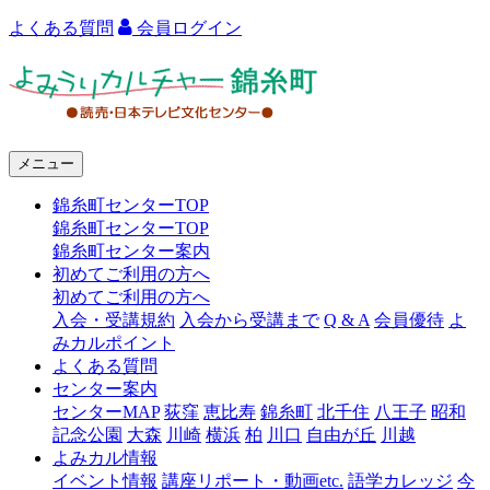
よくある質問
会員ログイン
よ
み
う
メニュー
り
錦糸町センターTOP
カ
錦糸町センターTOP
ル
錦糸町センター案内
初めてご利用の方へ
チ
初めてご利用の方へ
ャ
入会・受講規約
入会から受講まで
Q & A
会員優待
よ
みカルポイント
ー
よくある質問
センター案内
錦
センターMAP
荻窪
恵比寿
錦糸町
北千住
八王子
昭和
糸
記念公園
大森
川崎
横浜
柏
川口
自由が丘
川越
よみカル情報
町
イベント情報
講座リポート・動画etc.
語学カレッジ
今