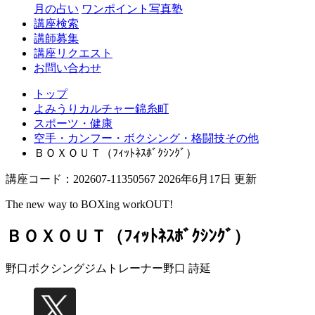
月の占い
ワンポイント写真塾
講座検索
講師募集
講座リクエスト
お問い合わせ
トップ
よみうりカルチャー錦糸町
スポーツ・健康
空手・カンフー・ボクシング・格闘技その他
ＢＯＸＯＵＴ（ﾌｨｯﾄﾈｽﾎﾞｸｼﾝｸﾞ）
講座コード：202607-11350567 2026年6月17日 更新
The new way to BOXing workOUT!
ＢＯＸＯＵＴ（ﾌｨｯﾄﾈｽﾎﾞｸｼﾝｸﾞ）
野口ボクシングジムトレーナー
野口 詩延