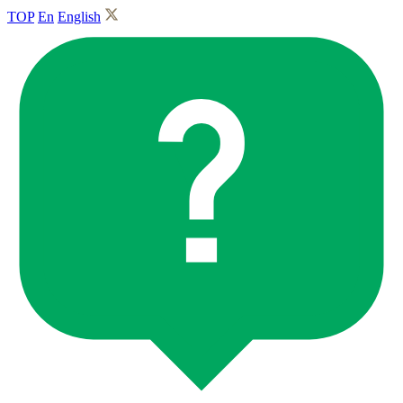
TOP
En
English