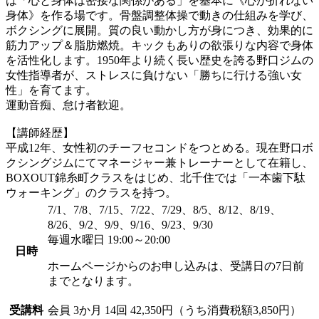
は「心と身体は密接な関係がある」を基本に《心が折れない
身体》を作る場です。骨盤調整体操で動きの仕組みを学び、
ボクシングに展開。質の良い動かし方が身につき、効果的に
筋力アップ＆脂肪燃焼。キックもありの欲張りな内容で身体
を活性化します。1950年より続く長い歴史を誇る野口ジムの
女性指導者が、ストレスに負けない「勝ちに行ける強い女
性」を育てます。
運動音痴、怠け者歓迎。
【講師経歴】
平成12年、女性初のチーフセコンドをつとめる。現在野口ボ
クシングジムにてマネージャー兼トレーナーとして在籍し、
BOXOUT錦糸町クラスをはじめ、北千住では「一本歯下駄
ウォーキング」のクラスを持つ。
7/1、7/8、7/15、7/22、7/29、8/5、8/12、8/19、
8/26、9/2、9/9、9/16、9/23、9/30
毎週水曜日 19:00～20:00
日時
ホームページからのお申し込みは、受講日の7日前
までとなります。
受講料
会員
3か月 14回 42,350円（うち消費税額3,850円）