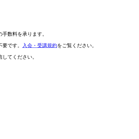
の手数料を承ります。
不要です。
入会・受講規約
をご覧ください。
信してください。