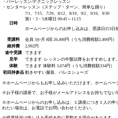
・バーレッスン/テクニックレッスン
・センターレッスン（ステップ・ターン、簡単な踊り）
7/1、7/15、7/29、8/12、8/19、9/2、9/16、9/30
第1・3・5水曜日 09:45～11:15
日時
ホームページからのお申し込みは、受講日の3日
受講料
会員
3か月 8回 26,400円（うち消費税額2,400円）
維持費
2,992円
途中受講
できます
見学
できます
レッスンの中盤以降をおすすめします
体験
できます
体験料
3,674円（うち消費税額334円）
初回持参品
動きやすい服装、バレエシューズ
※ホームページからもお申し込みいただけます。ホームペー
※お子様の講座で、お子様がメールアドレスをお持ちでない
※ホームページからのお申し込みは、１講座につき１人の申
れたい場合は、お電話でお問い合わせください。
※残席状況は申し込み手続き中に変動する場合があります。