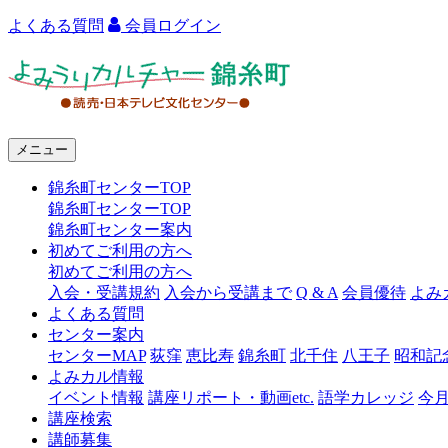
よくある質問
会員ログイン
よ
み
う
メニュー
り
錦糸町センターTOP
カ
錦糸町センターTOP
ル
錦糸町センター案内
初めてご利用の方へ
チ
初めてご利用の方へ
ャ
入会・受講規約
入会から受講まで
Q & A
会員優待
よみ
よくある質問
ー
センター案内
センターMAP
荻窪
恵比寿
錦糸町
北千住
八王子
昭和記
錦
よみカル情報
糸
イベント情報
講座リポート・動画etc.
語学カレッジ
今
講座検索
町
講師募集