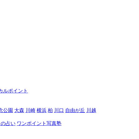
カルポイント
念公園
大森
川崎
横浜
柏
川口
自由が丘
川越
月の占い
ワンポイント写真塾