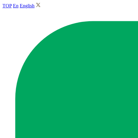
TOP
En
English