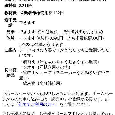
維持費
2,244円
教材費
音楽著作権使用料
132円
途中受
できます
講
見学
できます
初めは座位、15分後以降がおすすめ
体験
できます
体験料
3,696円（うち消費税額336円）
※7/28は代講となります。
ご案内
シニア向けの内容ですがどなたでもご受講いただ
けます。
・着替え（汗を吸いやすく動きやすい服装）
・タオル（汗拭き用その他）
初回持
・室内用シューズ（スニーカーなど動きやすい内
参品
履き）
・飲み物（水分補給用）
※ホームページからもお申し込みいただけます。ホームペー
ジからのお申し込みには「読売ID」の登録が必要です。詳
しくは
「初めてご利用の方へ」
をご覧ください。
※お子様の講座で、お子様がメールアドレスをお持ちでない