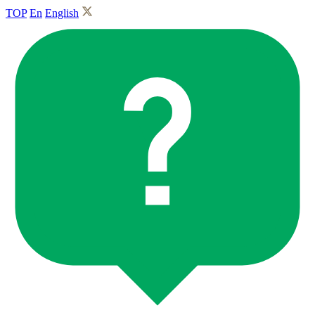
TOP
En
English