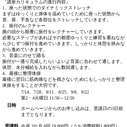
『講座カリキュラムの進行内容』
1、座った状態でのダイナミックストレッチ
まずはゆっくりと身体を温めていくために座った状態から
首、肩、手首など各部位をストレッチしていきます。
2、振付のレクチャー
曲の頭から順番に振付をレクチャーしていきます。
必要なステップがあればその都度ゆっくりと練習を重ねなが
ら少しずつ振付を進めていきます。しっかりと休憩を挟みな
がら進めていきます。
3、音楽にのせて踊る
振付が一通り完成したらいよいよ音楽に合わせて通します。
休憩、水分補給を入れながら数回通します。
4、最後に整理体操
最後に翌日に筋肉痛などを残さないためにもしっかりと整理
体操をすることが大切です。
7/14、7/28、8/11、8/25、9/8、9/22
第2・4火曜日 11:50～12:50
日時
ホームページからのお申し込みは、受講日の3日前
までとなります。
受講料
会員
3か月 6回 19,800円（うち消費税額1,800円）