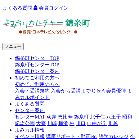
よくある質問
会員ログイン
よ
み
う
メニュー
り
錦糸町センターTOP
カ
錦糸町センターTOP
ル
錦糸町センター案内
初めてご利用の方へ
チ
初めてご利用の方へ
ャ
入会・受講規約
入会から受講まで
Q & A
会員優待
よ
みカルポイント
ー
よくある質問
センター案内
錦
センターMAP
荻窪
恵比寿
錦糸町
北千住
八王子
昭和
糸
記念公園
大森
川崎
横浜
柏
川口
自由が丘
川越
よみカル情報
町
イベント情報
講座リポート・動画etc.
語学カレッジ
今