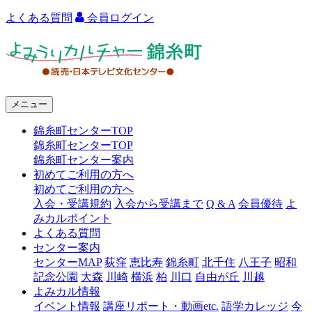
よくある質問
会員ログイン
よ
み
う
メニュー
り
錦糸町センターTOP
カ
錦糸町センターTOP
ル
錦糸町センター案内
初めてご利用の方へ
チ
初めてご利用の方へ
ャ
入会・受講規約
入会から受講まで
Q & A
会員優待
よ
みカルポイント
ー
よくある質問
センター案内
錦
センターMAP
荻窪
恵比寿
錦糸町
北千住
八王子
昭和
糸
記念公園
大森
川崎
横浜
柏
川口
自由が丘
川越
よみカル情報
町
イベント情報
講座リポート・動画etc.
語学カレッジ
今