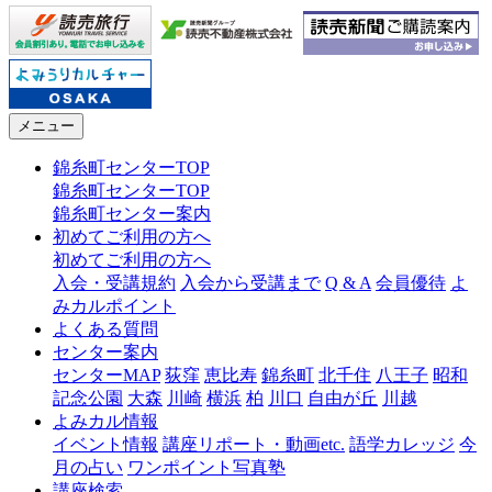
メニュー
錦糸町センターTOP
錦糸町センターTOP
錦糸町センター案内
初めてご利用の方へ
初めてご利用の方へ
入会・受講規約
入会から受講まで
Q & A
会員優待
よ
みカルポイント
よくある質問
センター案内
センターMAP
荻窪
恵比寿
錦糸町
北千住
八王子
昭和
記念公園
大森
川崎
横浜
柏
川口
自由が丘
川越
よみカル情報
イベント情報
講座リポート・動画etc.
語学カレッジ
今
月の占い
ワンポイント写真塾
講座検索