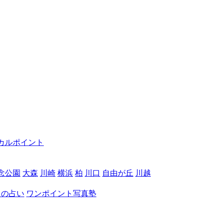
カルポイント
念公園
大森
川崎
横浜
柏
川口
自由が丘
川越
月の占い
ワンポイント写真塾