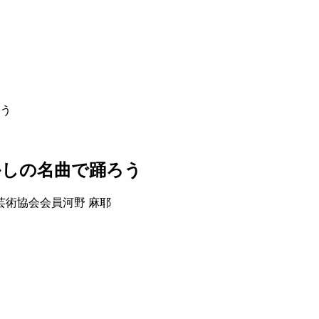
ろう
かしの名曲で踊ろう
芸術協会会員
河野 麻耶