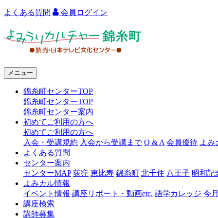
よくある質問
会員ログイン
よ
み
う
メニュー
り
錦糸町センターTOP
カ
錦糸町センターTOP
ル
錦糸町センター案内
初めてご利用の方へ
チ
初めてご利用の方へ
ャ
入会・受講規約
入会から受講まで
Q & A
会員優待
よみ
よくある質問
ー
センター案内
センターMAP
荻窪
恵比寿
錦糸町
北千住
八王子
昭和記
錦
よみカル情報
糸
イベント情報
講座リポート・動画etc.
語学カレッジ
今
講座検索
町
講師募集