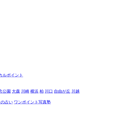
カルポイント
念公園
大森
川崎
横浜
柏
川口
自由が丘
川越
月の占い
ワンポイント写真塾