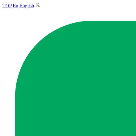
TOP
En
English