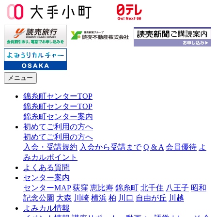
メニュー
錦糸町センターTOP
錦糸町センターTOP
錦糸町センター案内
初めてご利用の方へ
初めてご利用の方へ
入会・受講規約
入会から受講まで
Q & A
会員優待
よ
みカルポイント
よくある質問
センター案内
センターMAP
荻窪
恵比寿
錦糸町
北千住
八王子
昭和
記念公園
大森
川崎
横浜
柏
川口
自由が丘
川越
よみカル情報