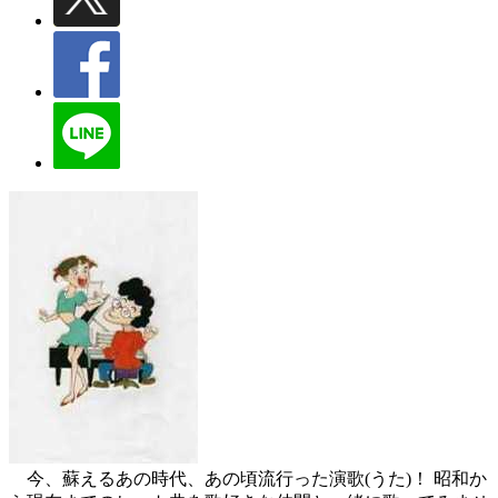
今、蘇えるあの時代、あの頃流行った演歌(うた)！ 昭和か