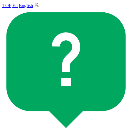
TOP
En
English