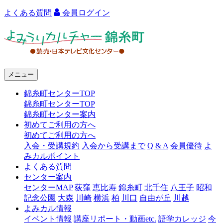
よくある質問
会員ログイン
よ
み
う
メニュー
り
錦糸町センターTOP
カ
錦糸町センターTOP
ル
錦糸町センター案内
初めてご利用の方へ
チ
初めてご利用の方へ
ャ
入会・受講規約
入会から受講まで
Q & A
会員優待
よ
みカルポイント
ー
よくある質問
センター案内
錦
センターMAP
荻窪
恵比寿
錦糸町
北千住
八王子
昭和
糸
記念公園
大森
川崎
横浜
柏
川口
自由が丘
川越
よみカル情報
町
イベント情報
講座リポート・動画etc.
語学カレッジ
今