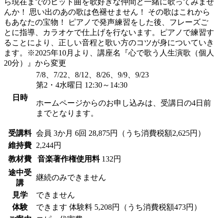
ら現在までのヒット曲を歌好きな仲間と一緒に歌ってみませ
んか！ 思い出のあの歌は色褪せません！ その歌はこれから
もあなたの宝物！ ピアノで発声練習をした後、フレーズご
とに指導、カラオケで仕上げを行ないます。ピアノで練習す
ることにより、正しい音程と歌い方のコツが身についていき
ます。※2025年10月より、講座名『心で歌う人生演歌（個人
20分）』から変更
7/8、7/22、8/12、8/26、9/9、9/23
第2・4水曜日 12:30～14:30
日時
ホームページからのお申し込みは、受講日の4日前
までとなります。
受講料
会員
3か月 6回 28,875円（うち消費税額2,625円）
維持費
2,244円
教材費
音楽著作権使用料
132円
途中受
継続のみできません
講
見学
できません
体験
できます
体験料
5,208円（うち消費税額473円）