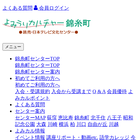
よくある質問
会員ログイン
よ
み
う
メニュー
り
錦糸町センターTOP
カ
錦糸町センターTOP
ル
錦糸町センター案内
初めてご利用の方へ
チ
初めてご利用の方へ
ャ
入会・受講規約
入会から受講まで
Q & A
会員優待
よ
みカルポイント
ー
よくある質問
センター案内
錦
センターMAP
荻窪
恵比寿
錦糸町
北千住
八王子
昭和
糸
記念公園
大森
川崎
横浜
柏
川口
自由が丘
川越
よみカル情報
町
イベント情報
講座リポート・動画etc.
語学カレッジ
今