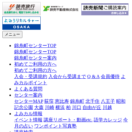
メニュー
錦糸町センターTOP
錦糸町センターTOP
錦糸町センター案内
初めてご利用の方へ
初めてご利用の方へ
入会・受講規約
入会から受講まで
Q & A
会員優待
よ
みカルポイント
よくある質問
センター案内
センターMAP
荻窪
恵比寿
錦糸町
北千住
八王子
昭和
記念公園
大森
川崎
横浜
柏
川口
自由が丘
川越
よみカル情報
イベント情報
講座リポート・動画etc.
語学カレッジ
今
月の占い
ワンポイント写真塾