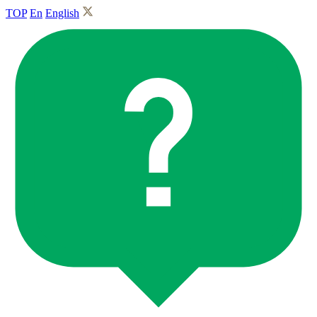
TOP
En
English