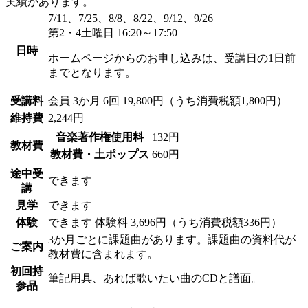
実績があります。
7/11、7/25、8/8、8/22、9/12、9/26
第2・4土曜日 16:20～17:50
日時
ホームページからのお申し込みは、受講日の1日前
までとなります。
受講料
会員
3か月 6回 19,800円（うち消費税額1,800円）
維持費
2,244円
音楽著作権使用料
132円
教材費
教材費・土ポップス
660円
途中受
できます
講
見学
できます
体験
できます
体験料
3,696円（うち消費税額336円）
3か月ごとに課題曲があります。課題曲の資料代が
ご案内
教材費に含まれます。
初回持
筆記用具、あれば歌いたい曲のCDと譜面。
参品