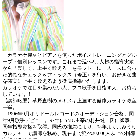
カラオケ機材とピアノを使ったボイストレーニングとグル
ープ・個別レッスンです。これまで延べ2万人超の指導実績
から「楽しく、上手く歌える」をモットーに一人一人に合っ
た的確なチェック＆フィックス（修正）を行い、お好きな曲
を確実に上手く歌えるよう徹底指導いたします。
カラオケで注目を集めたい人、プロ歌手を目指す人、お待ち
しています！
【講師略歴】草野直樹のメキメキ上達する健康カラオケ教室
主宰。
1996年9月ポリドールレコードのオーディション合格、同
年9月歌手デビュー。97年にSMC主宰の村井健二氏に師事、
同年指導資格を取得。同氏の推薦により、98年よりよみうり
カルチャーで講師を務め、現在まで延べ20,000人以上の指導