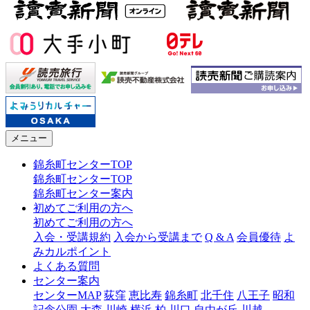
メニュー
錦糸町センターTOP
錦糸町センターTOP
錦糸町センター案内
初めてご利用の方へ
初めてご利用の方へ
入会・受講規約
入会から受講まで
Q & A
会員優待
よ
みカルポイント
よくある質問
センター案内
センターMAP
荻窪
恵比寿
錦糸町
北千住
八王子
昭和
記念公園
大森
川崎
横浜
柏
川口
自由が丘
川越