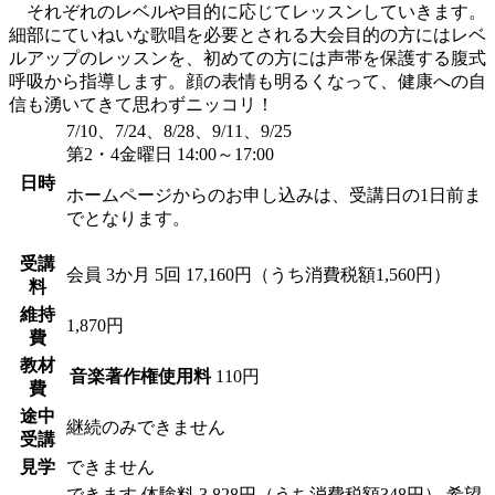
それぞれのレベルや目的に応じてレッスンしていきます。
細部にていねいな歌唱を必要とされる大会目的の方にはレベ
ルアップのレッスンを、初めての方には声帯を保護する腹式
呼吸から指導します。顔の表情も明るくなって、健康への自
信も湧いてきて思わずニッコリ！
7/10、7/24、8/28、9/11、9/25
第2・4金曜日 14:00～17:00
日時
ホームページからのお申し込みは、受講日の1日前ま
でとなります。
受講
会員
3か月 5回 17,160円（うち消費税額1,560円）
料
維持
1,870円
費
教材
音楽著作権使用料
110円
費
途中
継続のみできません
受講
見学
できません
できます
体験料
3,828円（うち消費税額348円）
希望