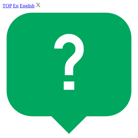
TOP
En
English