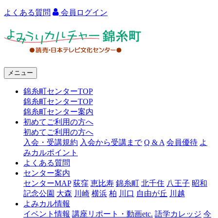
よくある質問
会員ログイン
よ
み
う
メニュー
り
錦糸町センターTOP
カ
錦糸町センターTOP
ル
錦糸町センター案内
初めてご利用の方へ
チ
初めてご利用の方へ
ャ
入会・受講規約
入会から受講まで
Q & A
会員優待
よ
みカルポイント
ー
よくある質問
センター案内
錦
センターMAP
荻窪
恵比寿
錦糸町
北千住
八王子
昭和
糸
記念公園
大森
川崎
横浜
柏
川口
自由が丘
川越
よみカル情報
町
イベント情報
講座リポート・動画etc.
語学カレッジ
今