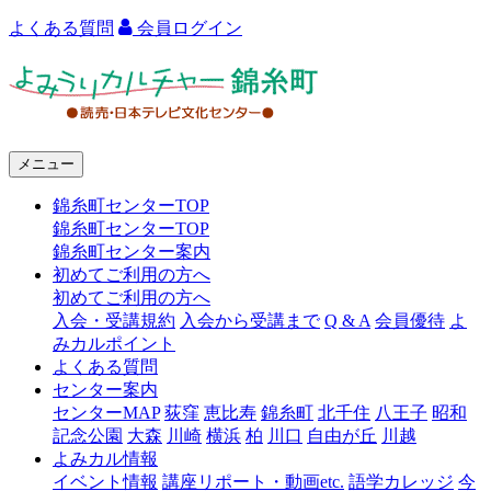
よくある質問
会員ログイン
よ
み
う
メニュー
り
錦糸町センターTOP
カ
錦糸町センターTOP
ル
錦糸町センター案内
初めてご利用の方へ
チ
初めてご利用の方へ
ャ
入会・受講規約
入会から受講まで
Q & A
会員優待
よ
みカルポイント
ー
よくある質問
センター案内
錦
センターMAP
荻窪
恵比寿
錦糸町
北千住
八王子
昭和
糸
記念公園
大森
川崎
横浜
柏
川口
自由が丘
川越
よみカル情報
町
イベント情報
講座リポート・動画etc.
語学カレッジ
今