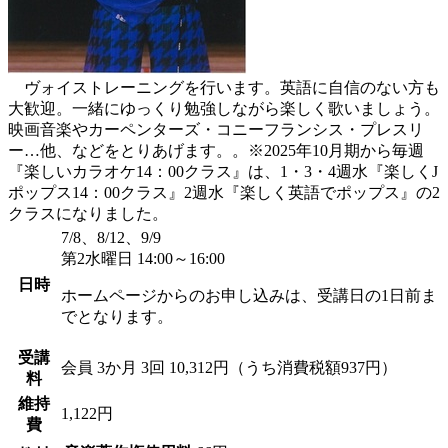
ヴォイストレーニングを行います。英語に自信のない方も
大歓迎。一緒にゆっくり勉強しながら楽しく歌いましょう。
映画音楽やカーペンターズ・コニーフランシス・プレスリ
ー…他、などをとりあげます。。※2025年10月期から毎週
『楽しいカラオケ14：00クラス』は、1・3・4週水『楽しくJ
ポップス14：00クラス』2週水『楽しく英語でポップス』の2
クラスになりました。
7/8、8/12、9/9
第2水曜日 14:00～16:00
日時
ホームページからのお申し込みは、受講日の1日前ま
でとなります。
受講
会員
3か月 3回 10,312円（うち消費税額937円）
料
維持
1,122円
費