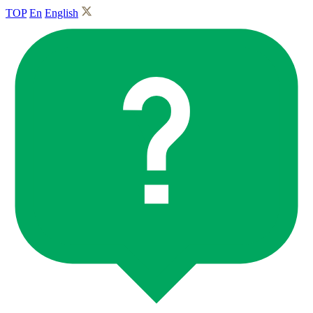
TOP
En
English