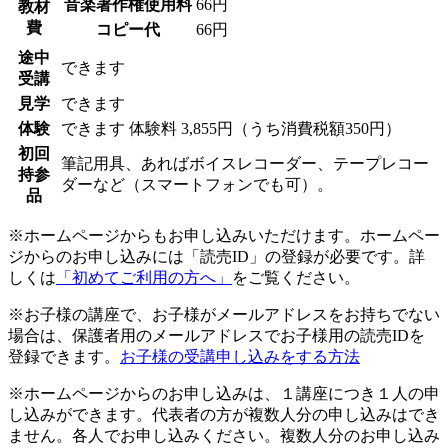
音楽著作権使用料
66円
教材
費
コピー代
66円
途中
できます
受講
見学
できます
体験
できます
体験料
3,855円（うち消費税額350円）
初回
筆記用具、あればボイスレコーダー、テープレコー
持参
ダーなど（スマートフォンでも可）。
品
※ホームページからもお申し込みいただけます。ホームペー
ジからのお申し込みには「読売ID」の登録が必要です。詳
しくは
「初めてご利用の方へ」
をご覧ください。
※お子様の講座で、お子様がメールアドレスをお持ちでない
場合は、保護者用のメールアドレスでお子様用の読売IDを
登録できます。
お子様の受講申し込みをする方法
※ホームページからのお申し込みは、１講座につき１人の申
し込みができます。代表者の方が複数人分の申し込みはでき
ません。各人でお申し込みください。複数人分のお申し込み