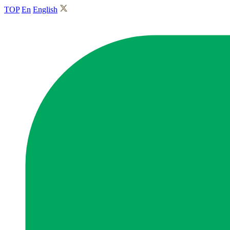
TOP
En
English