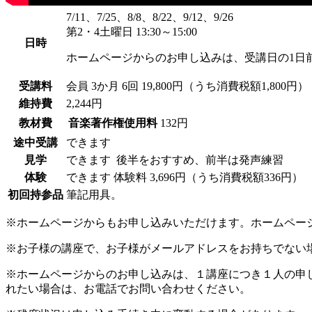
7/11、7/25、8/8、8/22、9/12、9/26
第2・4土曜日 13:30～15:00
日時
ホームページからのお申し込みは、受講日の1日
受講料
会員
3か月 6回 19,800円（うち消費税額1,800円）
維持費
2,244円
教材費
音楽著作権使用料
132円
途中受講
できます
見学
できます
後半をおすすめ、前半は発声練習
体験
できます
体験料
3,696円（うち消費税額336円）
初回持参品
筆記用具。
※ホームページからもお申し込みいただけます。ホームペー
※お子様の講座で、お子様がメールアドレスをお持ちでない
※ホームページからのお申し込みは、１講座につき１人の申
れたい場合は、お電話でお問い合わせください。