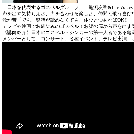
日本を代表するゴスペルグループ。 亀渕友香&The Voices 
声を出す気持ちよさ、声を合わせる楽しさ、仲間と歌う喜び!
歌が苦手でも、楽譜が読めなくても、体ひとつあればOK!!
テレビや映画でお馴染みのゴスペル！お腹の底から声を出す
《講師紹介》日本のゴスペル・シンガーの第一人者である亀渕友香が19
メンバーとして、コンサート、各種イベント、テレビ出演、