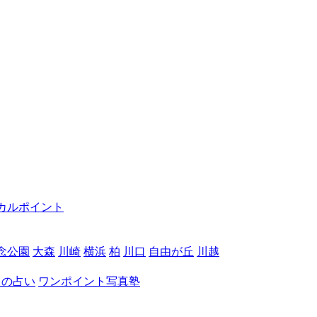
カルポイント
念公園
大森
川崎
横浜
柏
川口
自由が丘
川越
月の占い
ワンポイント写真塾