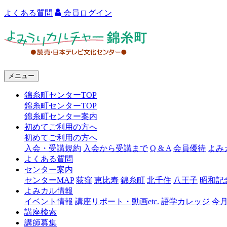
よくある質問
会員ログイン
よ
み
う
メニュー
り
錦糸町センターTOP
カ
錦糸町センターTOP
ル
錦糸町センター案内
初めてご利用の方へ
チ
初めてご利用の方へ
ャ
入会・受講規約
入会から受講まで
Q & A
会員優待
よみ
よくある質問
ー
センター案内
センターMAP
荻窪
恵比寿
錦糸町
北千住
八王子
昭和記
錦
よみカル情報
糸
イベント情報
講座リポート・動画etc.
語学カレッジ
今
講座検索
町
講師募集