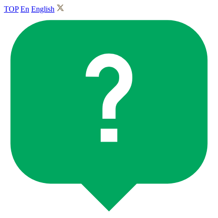
TOP
En
English