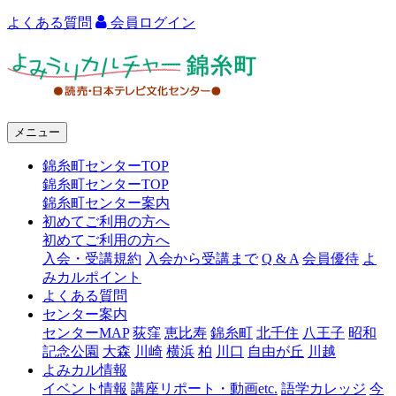
よくある質問
会員ログイン
よ
み
う
メニュー
り
錦糸町センターTOP
カ
錦糸町センターTOP
ル
錦糸町センター案内
初めてご利用の方へ
チ
初めてご利用の方へ
ャ
入会・受講規約
入会から受講まで
Q & A
会員優待
よ
みカルポイント
ー
よくある質問
センター案内
錦
センターMAP
荻窪
恵比寿
錦糸町
北千住
八王子
昭和
糸
記念公園
大森
川崎
横浜
柏
川口
自由が丘
川越
よみカル情報
町
イベント情報
講座リポート・動画etc.
語学カレッジ
今