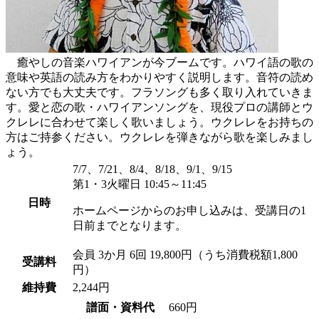
癒やしの音楽ハワイアンが今ブームです。ハワイ語の歌の
意味や英語の読み方をわかりやすく説明します。音符の読め
ない方でも大丈夫です。フラソングも多く取り入れていきま
す。愛と恋の歌・ハワイアンソングを、現役プロの講師とウ
クレレに合わせて楽しく歌いましょう。ウクレレをお持ちの
方はご持参ください。ウクレレを弾きながら歌を楽しみまし
ょう。
7/7、7/21、8/4、8/18、9/1、9/15
第1・3火曜日 10:45～11:45
日時
ホームページからのお申し込みは、受講日の1
日前までとなります。
会員
3か月 6回 19,800円（うち消費税額1,800
受講料
円）
維持費
2,244円
譜面・資料代
660円