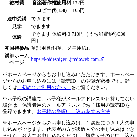
教材費
音楽著作権使用料
132円
コピー代(150)
165円
途中受講
できます
見学
できます
できます
体験料
3,718円（うち消費税額338
体験
円）
初回持参品
筆記用具(鉛筆、メモ用紙)。
講師ホーム
https://koideshigeru.jimdoweb.com
ページ
※ホームページからもお申し込みいただけます。ホームペー
ジからのお申し込みには「読売ID」の登録が必要です。詳
しくは
「初めてご利用の方へ」
をご覧ください。
※お子様の講座で、お子様がメールアドレスをお持ちでない
場合は、保護者用のメールアドレスでお子様用の読売IDを
登録できます。
お子様の受講申し込みをする方法
※ホームページからのお申し込みは、１講座につき１人の申
し込みができます。代表者の方が複数人分の申し込みはでき
ません。各人でお申し込みください。複数人分のお申し込み