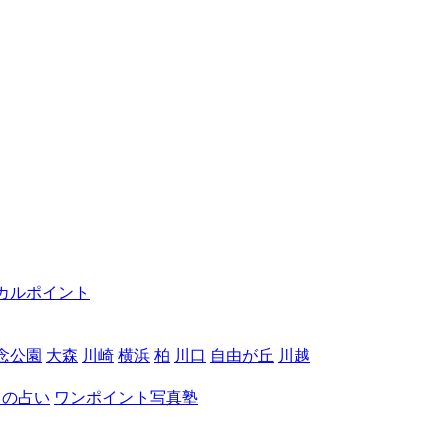
カルポイント
念公園
大森
川崎
横浜
柏
川口
自由が丘
川越
月の占い
ワンポイント写真塾