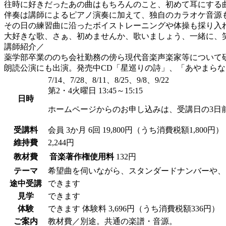
往時に好きだったあの曲はもちろんのこと、初めて耳にする
伴奏は講師によるピアノ演奏に加えて、独自のカラオケ音源
その日の練習曲に沿ったボイストレーニングや体操も採り入
大好きな歌、さぁ、初めませんか、歌いましょう、一緒に、
講師紹介／
薬学部卒業ののち会社勤務の傍ら現代音楽声楽家等について研
朗読公演にも出演。発売中CD「星巡りの詩」、「あやまらないで」
7/14、7/28、8/11、8/25、9/8、9/22
第2・4火曜日 13:45～15:15
日時
ホームページからのお申し込みは、受講日の3日
受講料
会員
3か月 6回 19,800円（うち消費税額1,800円）
維持費
2,244円
教材費
音楽著作権使用料
132円
テーマ
希望曲を伺いながら、スタンダードナンバーや、
途中受講
できます
見学
できます
体験
できます
体験料
3,696円（うち消費税額336円）
ご案内
教材費／別途。共通の楽譜・音源。