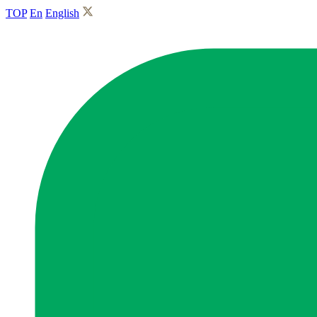
TOP
En
English