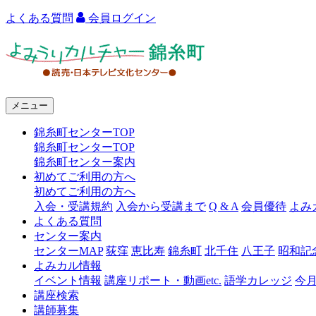
よくある質問
会員ログイン
よ
み
う
メニュー
り
錦糸町センターTOP
カ
錦糸町センターTOP
ル
錦糸町センター案内
初めてご利用の方へ
チ
初めてご利用の方へ
ャ
入会・受講規約
入会から受講まで
Q & A
会員優待
よみ
よくある質問
ー
センター案内
センターMAP
荻窪
恵比寿
錦糸町
北千住
八王子
昭和記
錦
よみカル情報
糸
イベント情報
講座リポート・動画etc.
語学カレッジ
今
講座検索
町
講師募集