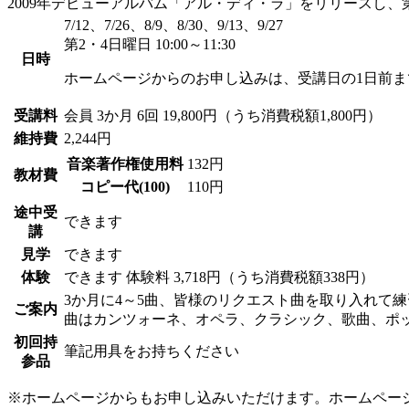
2009年デビューアルバム「アル・ディ・ラ」をリリースし
7/12、7/26、8/9、8/30、9/13、9/27
第2・4日曜日 10:00～11:30
日時
ホームページからのお申し込みは、受講日の1日前ま
受講料
会員
3か月 6回 19,800円（うち消費税額1,800円）
維持費
2,244円
音楽著作権使用料
132円
教材費
コピー代(100)
110円
途中受
できます
講
見学
できます
体験
できます
体験料
3,718円（うち消費税額338円）
3か月に4～5曲、皆様のリクエスト曲を取り入れて
ご案内
曲はカンツォーネ、オペラ、クラシック、歌曲、ポ
初回持
筆記用具をお持ちください
参品
※ホームページからもお申し込みいただけます。ホームペー