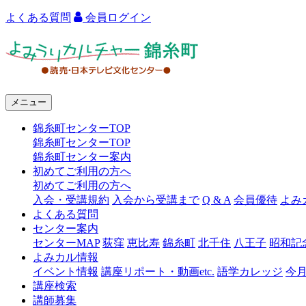
よくある質問
会員ログイン
よ
み
う
メニュー
り
錦糸町センターTOP
カ
錦糸町センターTOP
ル
錦糸町センター案内
初めてご利用の方へ
チ
初めてご利用の方へ
ャ
入会・受講規約
入会から受講まで
Q & A
会員優待
よみ
よくある質問
ー
センター案内
センターMAP
荻窪
恵比寿
錦糸町
北千住
八王子
昭和記
錦
よみカル情報
糸
イベント情報
講座リポート・動画etc.
語学カレッジ
今
講座検索
町
講師募集