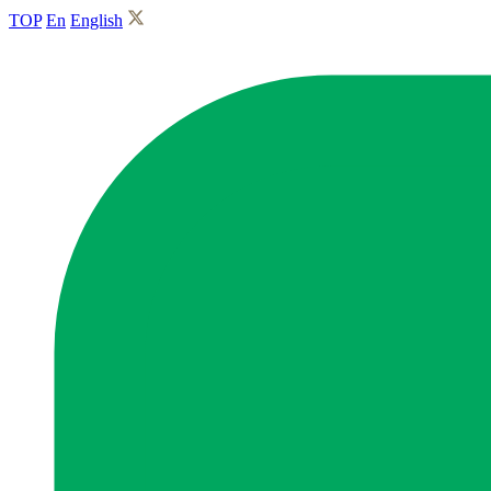
TOP
En
English