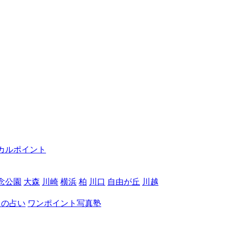
カルポイント
念公園
大森
川崎
横浜
柏
川口
自由が丘
川越
月の占い
ワンポイント写真塾