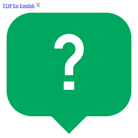
TOP
En
English