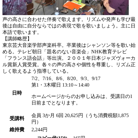
声の高さに合わせた伴奏で歌えます。リズムや発声も学び最
後は自由に自分ならではの表現で歌を歌いましょう。主に日
本語で歌います。
【講師略歴】
東京芸大音楽学部声楽科卒。卒業後はシャンソン等を歌い始
める。テレビ朝日「題名のない音楽会」NHK教育テレビ
「フランス語会話」等出演。２００１年日本ジャズヴォーカ
ル賞新人賞受賞。各々の声の高さや個性を尊重し、リズム正
しく歌えるよう指導している。
7/2、7/16、8/6、8/20、9/3、9/17
第1・3木曜日 13:10～14:40
日時
ホームページからのお申し込みは、受講日の1
日前までとなります。
会員
3か月 6回 20,625円（うち消費税額1,875
受講料
円）
維持費
2,244円