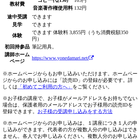
コピー代(150)
165円
教材費
音楽著作権使用料
132円
途中受講
できます
見学
できます
できます
体験料
3,855円（うち消費税額350
体験
円）
初回持参品
筆記用具。
講師ホーム
https://www.yonedamari.net/
ページ
※ホームページからもお申し込みいただけます。ホームペー
ジからのお申し込みには「読売ID」の登録が必要です。詳
しくは
「初めてご利用の方へ」
をご覧ください。
※お子様の講座で、お子様がメールアドレスをお持ちでない
場合は、保護者用のメールアドレスでお子様用の読売IDを
登録できます。
お子様の受講申し込みをする方法
※ホームページからのお申し込みは、１講座につき１人の申
し込みができます。代表者の方が複数人分の申し込みはでき
ません。各人でお申し込みください。複数人分のお申し込み