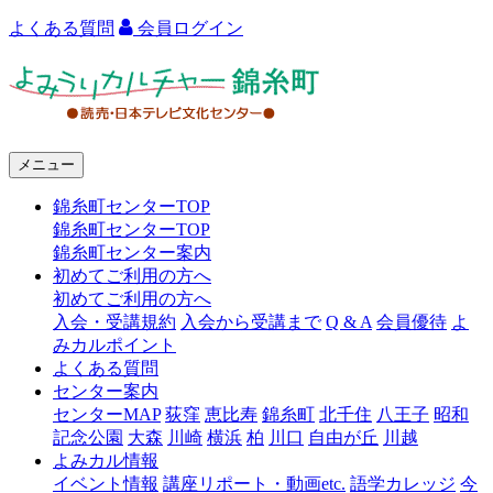
よくある質問
会員ログイン
よ
み
う
メニュー
り
錦糸町センターTOP
カ
錦糸町センターTOP
ル
錦糸町センター案内
初めてご利用の方へ
チ
初めてご利用の方へ
ャ
入会・受講規約
入会から受講まで
Q & A
会員優待
よ
みカルポイント
ー
よくある質問
センター案内
錦
センターMAP
荻窪
恵比寿
錦糸町
北千住
八王子
昭和
糸
記念公園
大森
川崎
横浜
柏
川口
自由が丘
川越
よみカル情報
町
イベント情報
講座リポート・動画etc.
語学カレッジ
今