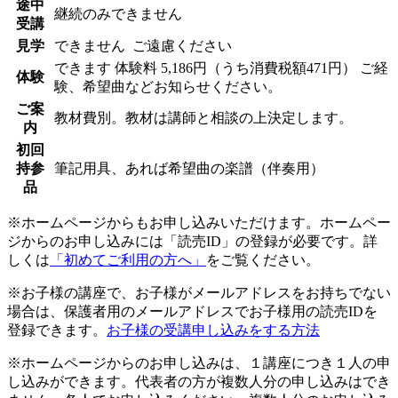
途中
継続のみできません
受講
見学
できません
ご遠慮ください
できます
体験料
5,186円（うち消費税額471円）
ご経
体験
験、希望曲などお知らせください。
ご案
教材費別。教材は講師と相談の上決定します。
内
初回
持参
筆記用具、あれば希望曲の楽譜（伴奏用）
品
※ホームページからもお申し込みいただけます。ホームペー
ジからのお申し込みには「読売ID」の登録が必要です。詳
しくは
「初めてご利用の方へ」
をご覧ください。
※お子様の講座で、お子様がメールアドレスをお持ちでない
場合は、保護者用のメールアドレスでお子様用の読売IDを
登録できます。
お子様の受講申し込みをする方法
※ホームページからのお申し込みは、１講座につき１人の申
し込みができます。代表者の方が複数人分の申し込みはでき