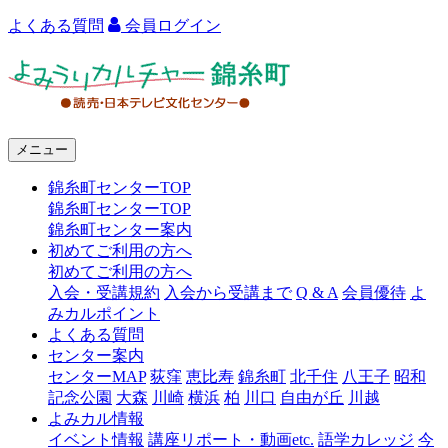
よくある質問
会員ログイン
よ
み
う
メニュー
り
錦糸町センターTOP
カ
錦糸町センターTOP
ル
錦糸町センター案内
初めてご利用の方へ
チ
初めてご利用の方へ
ャ
入会・受講規約
入会から受講まで
Q & A
会員優待
よ
みカルポイント
ー
よくある質問
センター案内
錦
センターMAP
荻窪
恵比寿
錦糸町
北千住
八王子
昭和
糸
記念公園
大森
川崎
横浜
柏
川口
自由が丘
川越
よみカル情報
町
イベント情報
講座リポート・動画etc.
語学カレッジ
今