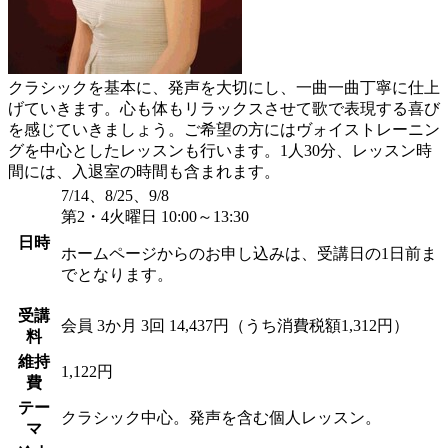
クラシックを基本に、発声を大切にし、一曲一曲丁寧に仕上
げていきます。心も体もリラックスさせて歌で表現する喜び
を感じていきましょう。ご希望の方にはヴォイストレーニン
グを中心としたレッスンも行います。1人30分、レッスン時
間には、入退室の時間も含まれます。
7/14、8/25、9/8
第2・4火曜日 10:00～13:30
日時
ホームページからのお申し込みは、受講日の1日前ま
でとなります。
受講
会員
3か月 3回 14,437円（うち消費税額1,312円）
料
維持
1,122円
費
テー
クラシック中心。発声を含む個人レッスン。
マ