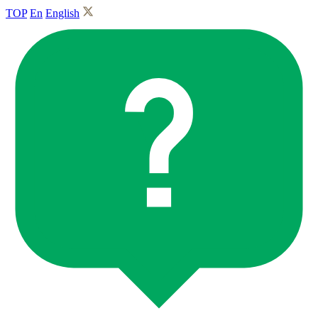
TOP
En
English