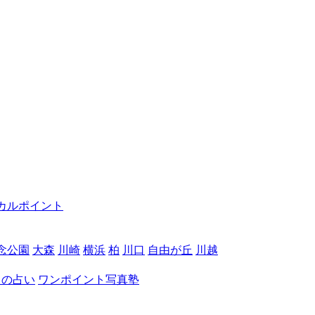
カルポイント
念公園
大森
川崎
横浜
柏
川口
自由が丘
川越
月の占い
ワンポイント写真塾