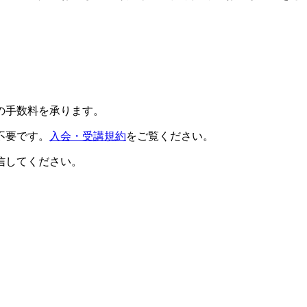
の手数料を承ります。
不要です。
入会・受講規約
をご覧ください。
信してください。