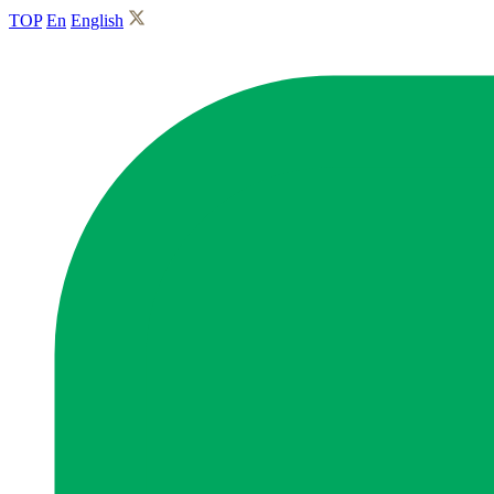
TOP
En
English