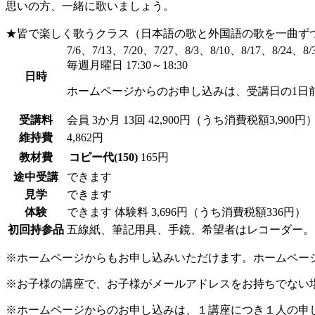
思いの方、一緒に歌いましょう。
★皆で楽しく歌うクラス（日本語の歌と外国語の歌を一曲ず
7/6、7/13、7/20、7/27、8/3、8/10、8/17、8/24、8/
毎週月曜日 17:30～18:30
日時
ホームページからのお申し込みは、受講日の1日
受講料
会員
3か月 13回 42,900円（うち消費税額3,900円
維持費
4,862円
教材費
コピー代(150)
165円
途中受講
できます
見学
できます
体験
できます
体験料
3,696円（うち消費税額336円）
初回持参品
五線紙、筆記用具、手鏡、希望者はレコーダー。
※ホームページからもお申し込みいただけます。ホームペー
※お子様の講座で、お子様がメールアドレスをお持ちでない
※ホームページからのお申し込みは、１講座につき１人の申