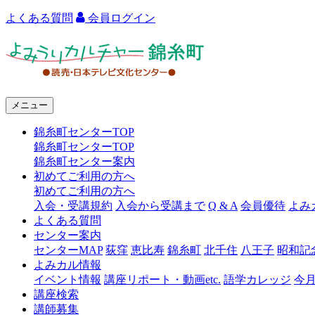
よくある質問
会員ログイン
よ
み
う
メニュー
り
錦糸町センターTOP
カ
錦糸町センターTOP
ル
錦糸町センター案内
初めてご利用の方へ
チ
初めてご利用の方へ
ャ
入会・受講規約
入会から受講まで
Q & A
会員優待
よみ
よくある質問
ー
センター案内
センターMAP
荻窪
恵比寿
錦糸町
北千住
八王子
昭和記
錦
よみカル情報
糸
イベント情報
講座リポート・動画etc.
語学カレッジ
今
講座検索
町
講師募集