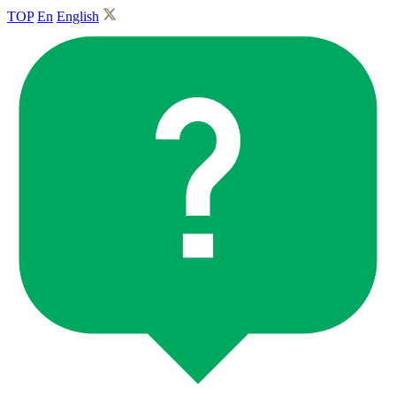
TOP
En
English