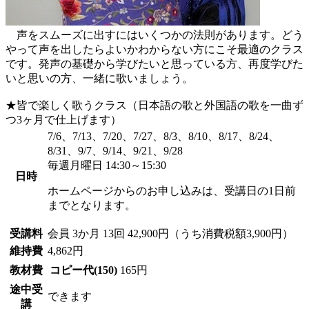
声をスムーズに出すにはいくつかの法則があります。どう
やって声を出したらよいかわからない方にこそ最適のクラス
です。発声の基礎から学びたいと思っている方、再度学びた
いと思いの方、一緒に歌いましょう。
★皆で楽しく歌うクラス（日本語の歌と外国語の歌を一曲ず
つ3ヶ月で仕上げます）
7/6、7/13、7/20、7/27、8/3、8/10、8/17、8/24、
8/31、9/7、9/14、9/21、9/28
毎週月曜日 14:30～15:30
日時
ホームページからのお申し込みは、受講日の1日前
までとなります。
受講料
会員
3か月 13回 42,900円（うち消費税額3,900円）
維持費
4,862円
教材費
コピー代(150)
165円
途中受
できます
講