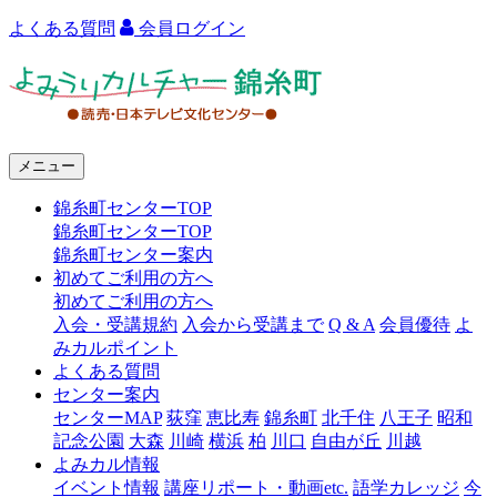
よくある質問
会員ログイン
よ
み
う
メニュー
り
錦糸町センターTOP
カ
錦糸町センターTOP
ル
錦糸町センター案内
初めてご利用の方へ
チ
初めてご利用の方へ
ャ
入会・受講規約
入会から受講まで
Q & A
会員優待
よ
みカルポイント
ー
よくある質問
センター案内
錦
センターMAP
荻窪
恵比寿
錦糸町
北千住
八王子
昭和
糸
記念公園
大森
川崎
横浜
柏
川口
自由が丘
川越
よみカル情報
町
イベント情報
講座リポート・動画etc.
語学カレッジ
今