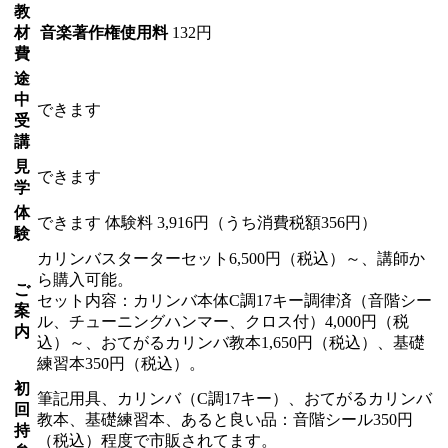
教
材
音楽著作権使用料
132円
費
途
中
できます
受
講
見
できます
学
体
できます
体験料
3,916円（うち消費税額356円）
験
カリンバスターターセット6,500円（税込）～、講師か
ら購入可能。
ご
セット内容：カリンバ本体C調17キー調律済（音階シー
案
ル、チューニングハンマー、クロス付）4,000円（税
内
込）～、おてがるカリンバ教本1,650円（税込）、基礎
練習本350円（税込）。
初
筆記用具、カリンバ（C調17キー）、おてがるカリンバ
回
教本、基礎練習本、あると良い品：音階シール350円
持
（税込）程度で市販されてます。