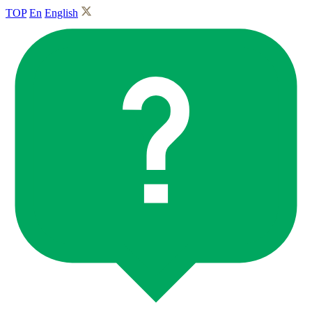
TOP
En
English