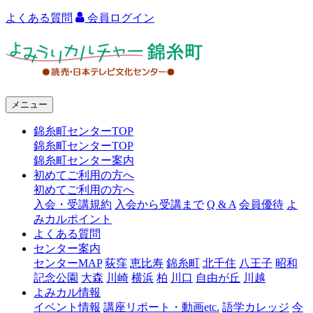
よくある質問
会員ログイン
よ
み
う
メニュー
り
錦糸町センターTOP
カ
錦糸町センターTOP
ル
錦糸町センター案内
初めてご利用の方へ
チ
初めてご利用の方へ
ャ
入会・受講規約
入会から受講まで
Q & A
会員優待
よ
みカルポイント
ー
よくある質問
センター案内
錦
センターMAP
荻窪
恵比寿
錦糸町
北千住
八王子
昭和
糸
記念公園
大森
川崎
横浜
柏
川口
自由が丘
川越
よみカル情報
町
イベント情報
講座リポート・動画etc.
語学カレッジ
今