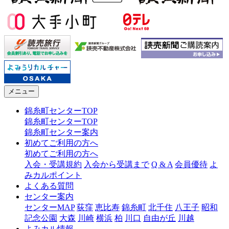
メニュー
錦糸町センターTOP
錦糸町センターTOP
錦糸町センター案内
初めてご利用の方へ
初めてご利用の方へ
入会・受講規約
入会から受講まで
Q & A
会員優待
よ
みカルポイント
よくある質問
センター案内
センターMAP
荻窪
恵比寿
錦糸町
北千住
八王子
昭和
記念公園
大森
川崎
横浜
柏
川口
自由が丘
川越
よみカル情報