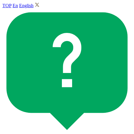
TOP
En
English