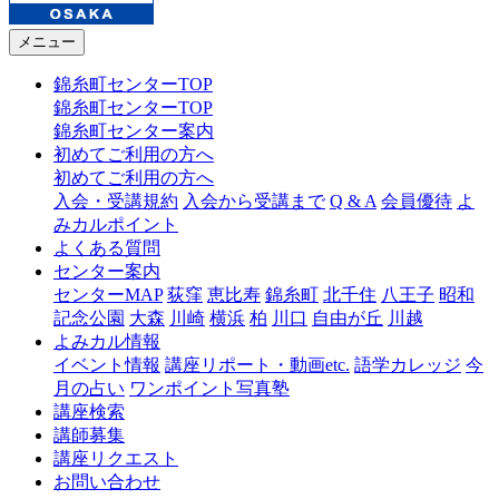
メニュー
錦糸町センターTOP
錦糸町センターTOP
錦糸町センター案内
初めてご利用の方へ
初めてご利用の方へ
入会・受講規約
入会から受講まで
Q & A
会員優待
よ
みカルポイント
よくある質問
センター案内
センターMAP
荻窪
恵比寿
錦糸町
北千住
八王子
昭和
記念公園
大森
川崎
横浜
柏
川口
自由が丘
川越
よみカル情報
イベント情報
講座リポート・動画etc.
語学カレッジ
今
月の占い
ワンポイント写真塾
講座検索
講師募集
講座リクエスト
お問い合わせ