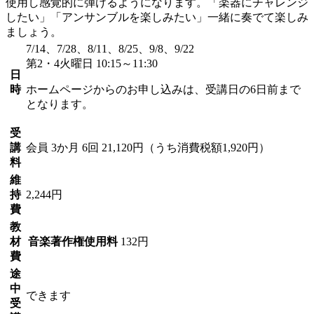
使用し感覚的に弾けるようになります。「楽器にチャレンジ
したい」「アンサンブルを楽しみたい」一緒に奏でて楽しみ
ましょう。
7/14、7/28、8/11、8/25、9/8、9/22
第2・4火曜日 10:15～11:30
日
時
ホームページからのお申し込みは、受講日の6日前まで
となります。
受
講
会員
3か月 6回 21,120円（うち消費税額1,920円）
料
維
持
2,244円
費
教
材
音楽著作権使用料
132円
費
途
中
できます
受