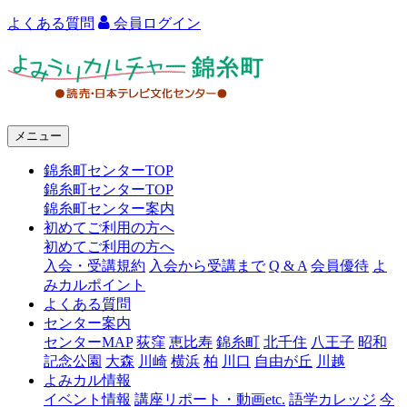
よくある質問
会員ログイン
よ
み
う
メニュー
り
錦糸町センターTOP
カ
錦糸町センターTOP
ル
錦糸町センター案内
初めてご利用の方へ
チ
初めてご利用の方へ
ャ
入会・受講規約
入会から受講まで
Q & A
会員優待
よ
みカルポイント
ー
よくある質問
センター案内
錦
センターMAP
荻窪
恵比寿
錦糸町
北千住
八王子
昭和
糸
記念公園
大森
川崎
横浜
柏
川口
自由が丘
川越
よみカル情報
町
イベント情報
講座リポート・動画etc.
語学カレッジ
今