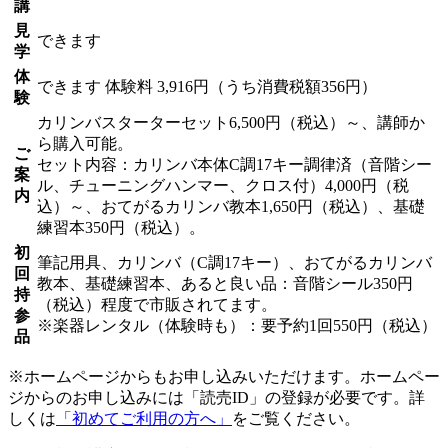
講
見
できます
学
体
できます
体験料
3,916円（うち消費税額356円）
験
カリンバスターターセット6,500円（税込）～、講師か
ら購入可能。
ご
セット内容：カリンバ本体C調17キー調律済（音階シー
案
ル、チューニングハンマー、クロス付）4,000円（税
内
込）～、おてがるカリンバ教本1,650円（税込）、基礎
練習本350円（税込）。
初
筆記用具、カリンバ（C調17キー）、おてがるカリンバ
回
教本、基礎練習本、あると良い品：音階シール350円
持
（税込）程度で市販されてます。
参
※楽器レンタル（体験時も）：要予約1回550円（税込）
品
※ホームページからもお申し込みいただけます。ホームペー
ジからのお申し込みには「読売ID」の登録が必要です。詳
しくは
「初めてご利用の方へ」
をご覧ください。