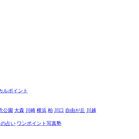
カルポイント
念公園
大森
川崎
横浜
柏
川口
自由が丘
川越
月の占い
ワンポイント写真塾