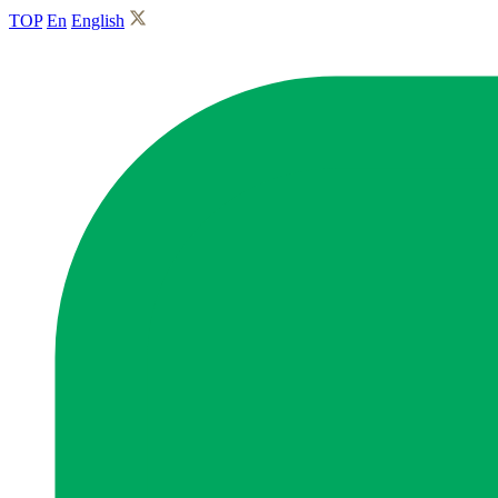
TOP
En
English