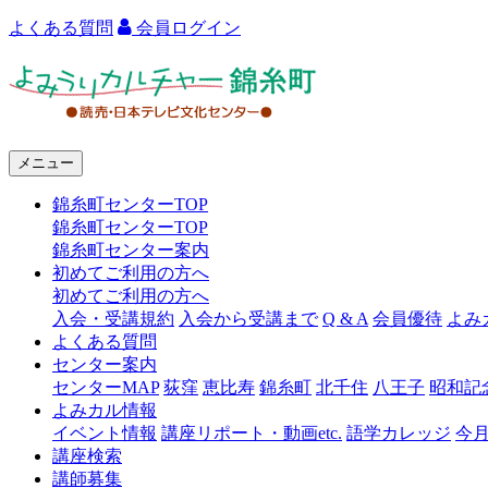
よくある質問
会員ログイン
よ
み
う
メニュー
り
錦糸町センターTOP
カ
錦糸町センターTOP
ル
錦糸町センター案内
初めてご利用の方へ
チ
初めてご利用の方へ
ャ
入会・受講規約
入会から受講まで
Q & A
会員優待
よみ
よくある質問
ー
センター案内
センターMAP
荻窪
恵比寿
錦糸町
北千住
八王子
昭和記
錦
よみカル情報
糸
イベント情報
講座リポート・動画etc.
語学カレッジ
今
講座検索
町
講師募集