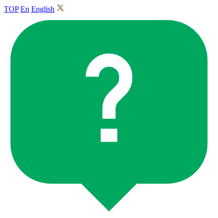
TOP
En
English