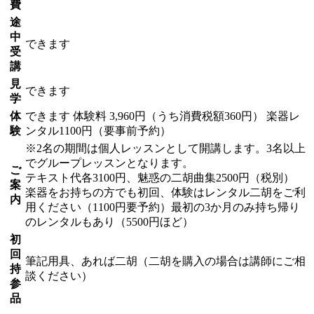
費
途
中
できます
受
講
見
できます
学
体
できます
体験料
3,960円（うち消費税額360円）
楽器レ
験
ンタル1100円（要事前予約）
※2名の期間は個人レッスンとして開講します。3名以上
でグループレッスンとなります。
ご
テキスト代各3100円、魅惑の二胡曲集2500円（税別）
案
楽器をお持ちの方でも初回、体験はレンタル二胡をご利
内
用ください（1100円要予約）最初の3か月のみ持ち帰り
のレンタルもあり（5500円ほど）
初
回
筆記用具、あれば二胡（二胡を購入の場合は講師にご相
持
談ください）
参
品