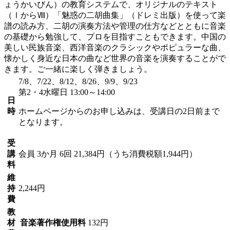
ょうかいびん）の教育システムで、オリジナルのテキスト
（ⅠからⅧ）「魅惑の二胡曲集」（ドレミ出版）を使って楽
譜の読み方、二胡の演奏方法や管理の仕方などとともに音楽
の基礎から勉強して、プロを目指すこともできます。中国の
美しい民族音楽、西洋音楽のクラシックやポピュラーな曲、
懐かしく身近な日本の曲など世界の音楽を演奏することがで
きます。ご一緒に楽しく弾きましょう。
7/8、7/22、8/12、8/26、9/9、9/23
第2・4水曜日 13:00～14:00
日
時
ホームページからのお申し込みは、受講日の2日前まで
となります。
受
講
会員
3か月 6回 21,384円（うち消費税額1,944円）
料
維
持
2,244円
費
教
材
音楽著作権使用料
132円