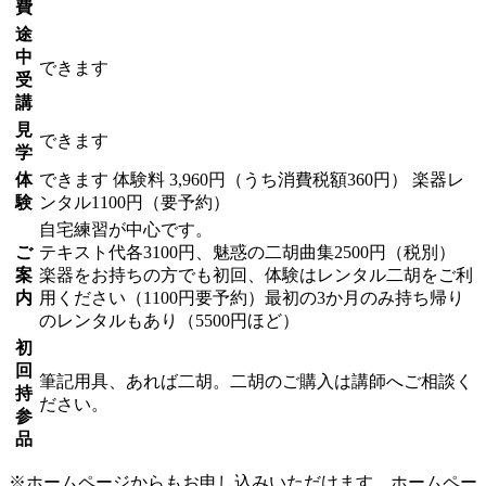
費
途
中
できます
受
講
見
できます
学
体
できます
体験料
3,960円（うち消費税額360円）
楽器レ
験
ンタル1100円（要予約）
自宅練習が中心です。
ご
テキスト代各3100円、魅惑の二胡曲集2500円（税別）
案
楽器をお持ちの方でも初回、体験はレンタル二胡をご利
内
用ください（1100円要予約）最初の3か月のみ持ち帰り
のレンタルもあり（5500円ほど）
初
回
筆記用具、あれば二胡。二胡のご購入は講師へご相談く
持
ださい。
参
品
※ホームページからもお申し込みいただけます。ホームペー