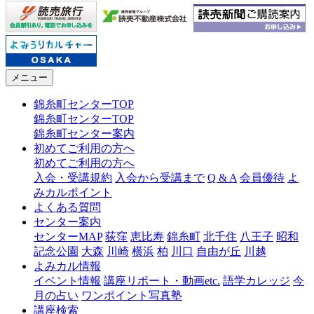
メニュー
錦糸町センターTOP
錦糸町センターTOP
錦糸町センター案内
初めてご利用の方へ
初めてご利用の方へ
入会・受講規約
入会から受講まで
Q & A
会員優待
よ
みカルポイント
よくある質問
センター案内
センターMAP
荻窪
恵比寿
錦糸町
北千住
八王子
昭和
記念公園
大森
川崎
横浜
柏
川口
自由が丘
川越
よみカル情報
イベント情報
講座リポート・動画etc.
語学カレッジ
今
月の占い
ワンポイント写真塾
講座検索