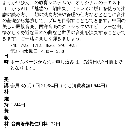
ょうかいびん）の教育システムで、オリジナルのテキスト
（ⅠからⅧ）「魅惑の二胡曲集」（ドレミ出版）を使って楽
譜の読み方、二胡の演奏方法や管理の仕方などとともに音楽
の基礎から勉強して、プロを目指すこともできます。中国の
美しい民族音楽、西洋音楽のクラシックやポピュラーな曲、
懐かしく身近な日本の曲など世界の音楽を演奏することがで
きます。ご一緒に楽しく弾きましょう。
7/8、7/22、8/12、8/26、9/9、9/23
第2・4水曜日 14:30～15:30
日
時
ホームページからのお申し込みは、受講日の2日前まで
となります。
受
講
会員
3か月 6回 21,384円（うち消費税額1,944円）
料
維
持
2,244円
費
教
材
音楽著作権使用料
132円