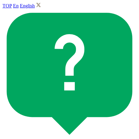
TOP
En
English