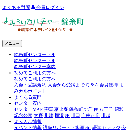
よくある質問
会員ログイン
よ
み
う
メニュー
り
錦糸町センターTOP
カ
錦糸町センターTOP
ル
錦糸町センター案内
初めてご利用の方へ
チ
初めてご利用の方へ
ャ
入会・受講規約
入会から受講まで
Q & A
会員優待
よ
みカルポイント
ー
よくある質問
センター案内
錦
センターMAP
荻窪
恵比寿
錦糸町
北千住
八王子
昭和
糸
記念公園
大森
川崎
横浜
柏
川口
自由が丘
川越
よみカル情報
町
イベント情報
講座リポート・動画etc.
語学カレッジ
今