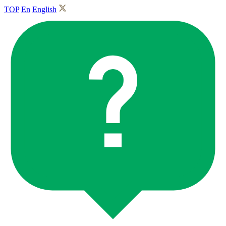
TOP
En
English