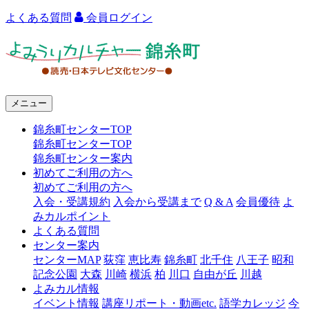
よくある質問
会員ログイン
よ
み
う
メニュー
り
錦糸町センターTOP
カ
錦糸町センターTOP
ル
錦糸町センター案内
初めてご利用の方へ
チ
初めてご利用の方へ
ャ
入会・受講規約
入会から受講まで
Q & A
会員優待
よ
みカルポイント
ー
よくある質問
センター案内
錦
センターMAP
荻窪
恵比寿
錦糸町
北千住
八王子
昭和
糸
記念公園
大森
川崎
横浜
柏
川口
自由が丘
川越
よみカル情報
町
イベント情報
講座リポート・動画etc.
語学カレッジ
今