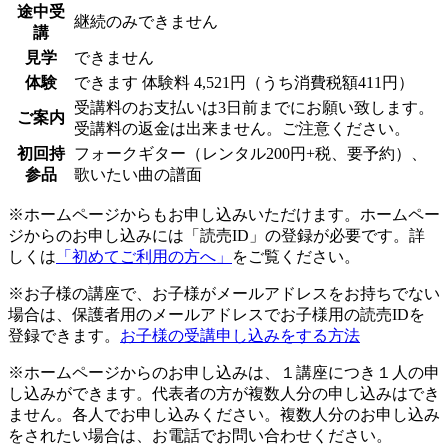
途中受
継続のみできません
講
見学
できません
体験
できます
体験料
4,521円（うち消費税額411円）
受講料のお支払いは3日前までにお願い致します。
ご案内
受講料の返金は出来ません。ご注意ください。
初回持
フォークギター（レンタル200円+税、要予約）、
参品
歌いたい曲の譜面
※ホームページからもお申し込みいただけます。ホームペー
ジからのお申し込みには「読売ID」の登録が必要です。詳
しくは
「初めてご利用の方へ」
をご覧ください。
※お子様の講座で、お子様がメールアドレスをお持ちでない
場合は、保護者用のメールアドレスでお子様用の読売IDを
登録できます。
お子様の受講申し込みをする方法
※ホームページからのお申し込みは、１講座につき１人の申
し込みができます。代表者の方が複数人分の申し込みはでき
ません。各人でお申し込みください。複数人分のお申し込み
をされたい場合は、お電話でお問い合わせください。