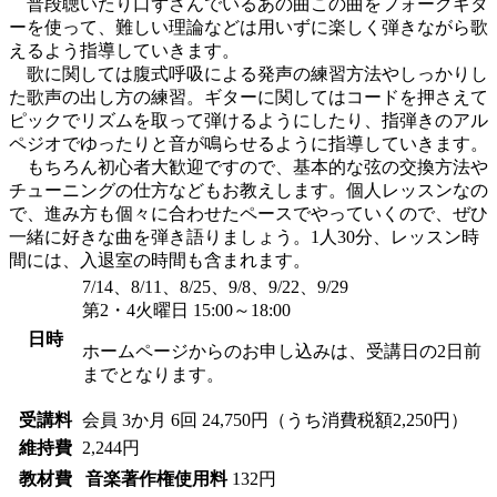
普段聴いたり口ずさんでいるあの曲この曲をフォークギタ
ーを使って、難しい理論などは用いずに楽しく弾きながら歌
えるよう指導していきます。
歌に関しては腹式呼吸による発声の練習方法やしっかりし
た歌声の出し方の練習。ギターに関してはコードを押さえて
ピックでリズムを取って弾けるようにしたり、指弾きのアル
ペジオでゆったりと音が鳴らせるように指導していきます。
もちろん初心者大歓迎ですので、基本的な弦の交換方法や
チューニングの仕方などもお教えします。個人レッスンなの
で、進み方も個々に合わせたペースでやっていくので、ぜひ
一緒に好きな曲を弾き語りましょう。1人30分、レッスン時
間には、入退室の時間も含まれます。
7/14、8/11、8/25、9/8、9/22、9/29
第2・4火曜日 15:00～18:00
日時
ホームページからのお申し込みは、受講日の2日前
までとなります。
受講料
会員
3か月 6回 24,750円（うち消費税額2,250円）
維持費
2,244円
教材費
音楽著作権使用料
132円