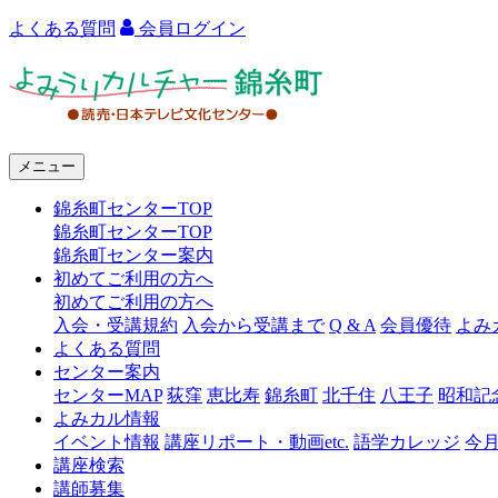
よくある質問
会員ログイン
よ
み
う
メニュー
り
錦糸町センターTOP
カ
錦糸町センターTOP
ル
錦糸町センター案内
初めてご利用の方へ
チ
初めてご利用の方へ
ャ
入会・受講規約
入会から受講まで
Q & A
会員優待
よみ
よくある質問
ー
センター案内
センターMAP
荻窪
恵比寿
錦糸町
北千住
八王子
昭和記
錦
よみカル情報
糸
イベント情報
講座リポート・動画etc.
語学カレッジ
今
講座検索
町
講師募集