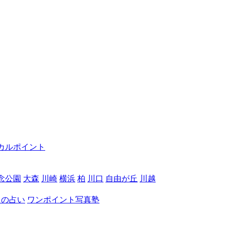
カルポイント
念公園
大森
川崎
横浜
柏
川口
自由が丘
川越
月の占い
ワンポイント写真塾