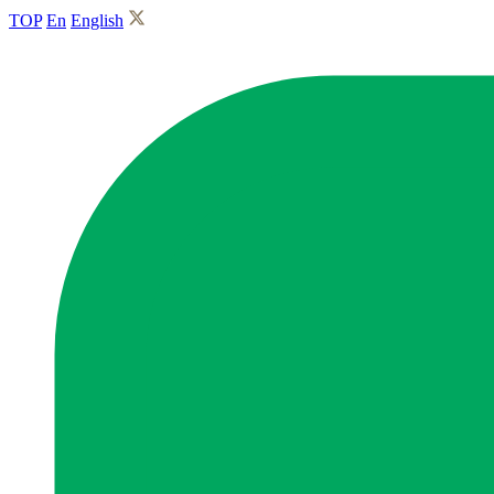
TOP
En
English