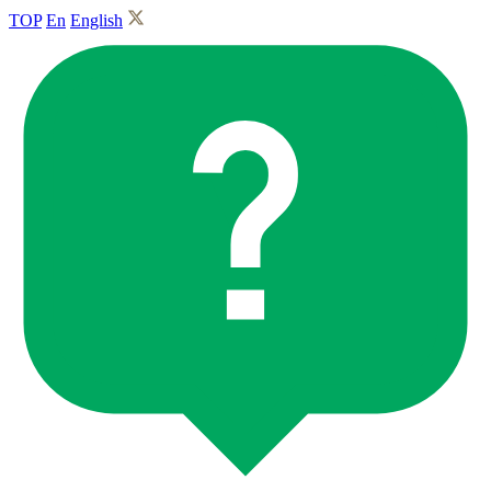
TOP
En
English