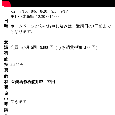
7/2、7/16、8/6、8/20、9/3、9/17
第1・3木曜日 12:30～14:00
日
時
ホームページからのお申し込みは、受講日の1日前まで
となります。
受
講
会員
3か月 6回 19,800円（うち消費税額1,800円）
料
維
持
2,244円
費
教
材
音楽著作権使用料
132円
費
途
中
できます
受
講