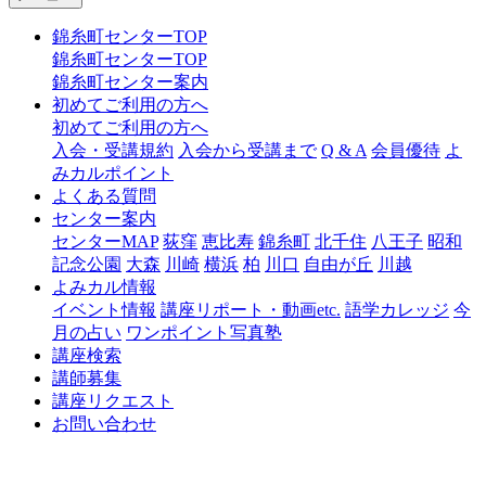
錦糸町センターTOP
錦糸町センターTOP
錦糸町センター案内
初めてご利用の方へ
初めてご利用の方へ
入会・受講規約
入会から受講まで
Q & A
会員優待
よ
みカルポイント
よくある質問
センター案内
センターMAP
荻窪
恵比寿
錦糸町
北千住
八王子
昭和
記念公園
大森
川崎
横浜
柏
川口
自由が丘
川越
よみカル情報
イベント情報
講座リポート・動画etc.
語学カレッジ
今
月の占い
ワンポイント写真塾
講座検索
講師募集
講座リクエスト
お問い合わせ