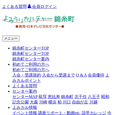
よくある質問
会員ログイン
よ
み
う
メニュー
り
錦糸町センターTOP
カ
錦糸町センターTOP
ル
錦糸町センター案内
初めてご利用の方へ
チ
初めてご利用の方へ
ャ
入会・受講規約
入会から受講まで
Q & A
会員優待
よ
みカルポイント
ー
よくある質問
センター案内
錦
センターMAP
荻窪
恵比寿
錦糸町
北千住
八王子
昭和
糸
記念公園
大森
川崎
横浜
柏
川口
自由が丘
川越
よみカル情報
町
イベント情報
講座リポート・動画etc.
語学カレッジ
今