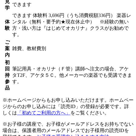
見
できます
学
できます
体験料
3,696円（うち消費税額336円）
楽器レ
体
ンタル（無料・要予約★現在休止中） ※経験の無い
験
方・浅い方は『はじめてオカリナ』クラスがお勧めで
す。
ご
案
雑費、教材費別
内
初
回
筆記用具・オカリナ（Ｆ管）講師へ注文の場合、アケ
持
タT2F、アケタ５Ｃ。他メーカーの楽器でも受講できま
参
す。
品
※ホームページからもお申し込みいただけます。ホームペー
ジからのお申し込みには「読売ID」の登録が必要です。詳
しくは
「初めてご利用の方へ」
をご覧ください。
※お子様の講座で、お子様がメールアドレスをお持ちでない
場合は、保護者用のメールアドレスでお子様用の読売IDを