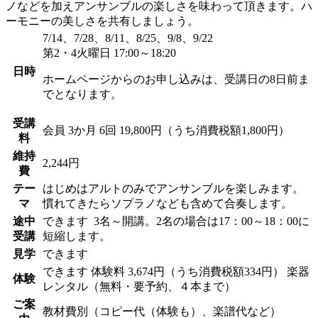
ノなどを加えアンサンブルの楽しさを味わって頂きます。ハ
ーモニーの美しさを共有しましょう。
7/14、7/28、8/11、8/25、9/8、9/22
第2・4火曜日 17:00～18:20
日時
ホームページからのお申し込みは、受講日の8日前ま
でとなります。
受講
会員
3か月 6回 19,800円（うち消費税額1,800円）
料
維持
2,244円
費
テー
はじめはアルトのみでアンサンブルを楽しみます。
マ
慣れてきたらソプラノなども含めて合奏します。
途中
できます
3名～開講。2名の場合は17：00～18：00に
受講
短縮します。
見学
できます
できます
体験料
3,674円（うち消費税額334円）
楽器
体験
レンタル（無料・要予約、４本まで）
ご案
教材費別（コピー代（体験も）、楽譜代など）