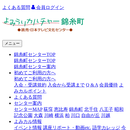
よくある質問
会員ログイン
よ
み
う
メニュー
り
錦糸町センターTOP
カ
錦糸町センターTOP
ル
錦糸町センター案内
初めてご利用の方へ
チ
初めてご利用の方へ
ャ
入会・受講規約
入会から受講まで
Q & A
会員優待
よ
みカルポイント
ー
よくある質問
センター案内
錦
センターMAP
荻窪
恵比寿
錦糸町
北千住
八王子
昭和
糸
記念公園
大森
川崎
横浜
柏
川口
自由が丘
川越
よみカル情報
町
イベント情報
講座リポート・動画etc.
語学カレッジ
今