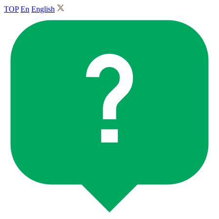
TOP
En
English