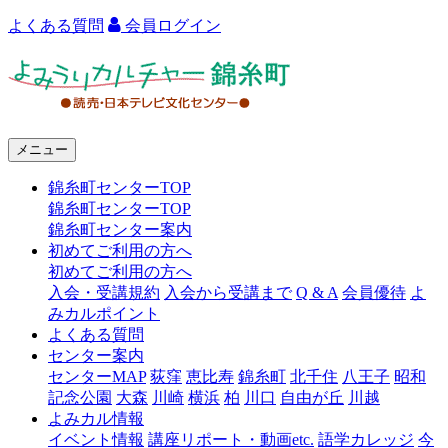
よくある質問
会員ログイン
よ
み
う
メニュー
り
錦糸町センターTOP
カ
錦糸町センターTOP
ル
錦糸町センター案内
初めてご利用の方へ
チ
初めてご利用の方へ
ャ
入会・受講規約
入会から受講まで
Q & A
会員優待
よ
みカルポイント
ー
よくある質問
センター案内
錦
センターMAP
荻窪
恵比寿
錦糸町
北千住
八王子
昭和
糸
記念公園
大森
川崎
横浜
柏
川口
自由が丘
川越
よみカル情報
町
イベント情報
講座リポート・動画etc.
語学カレッジ
今