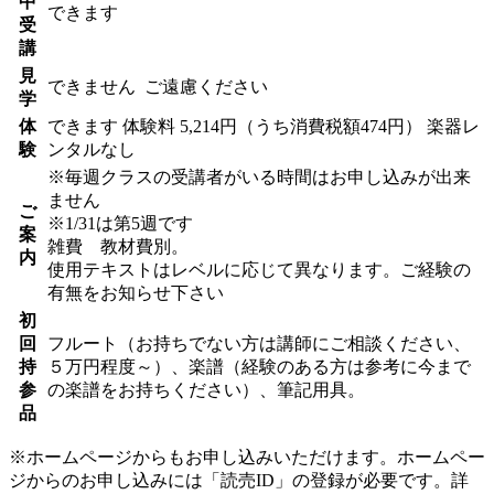
中
できます
受
講
見
できません
ご遠慮ください
学
体
できます
体験料
5,214円（うち消費税額474円）
楽器レ
験
ンタルなし
※毎週クラスの受講者がいる時間はお申し込みが出来
ません
ご
※1/31は第5週です
案
雑費 教材費別。
内
使用テキストはレベルに応じて異なります。ご経験の
有無をお知らせ下さい
初
回
フルート（お持ちでない方は講師にご相談ください、
持
５万円程度～）、楽譜（経験のある方は参考に今まで
参
の楽譜をお持ちください）、筆記用具。
品
※ホームページからもお申し込みいただけます。ホームペー
ジからのお申し込みには「読売ID」の登録が必要です。詳