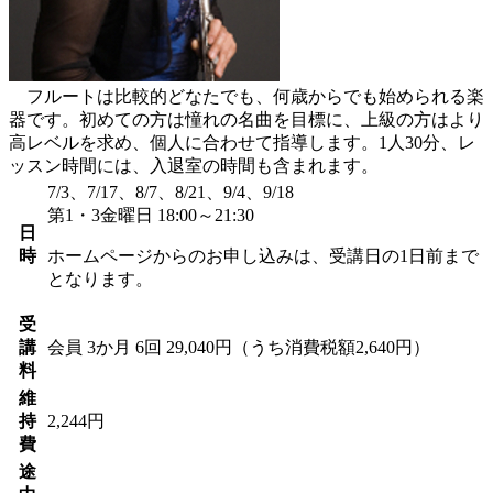
フルートは比較的どなたでも、何歳からでも始められる楽
器です。初めての方は憧れの名曲を目標に、上級の方はより
高レベルを求め、個人に合わせて指導します。1人30分、レ
ッスン時間には、入退室の時間も含まれます。
7/3、7/17、8/7、8/21、9/4、9/18
第1・3金曜日 18:00～21:30
日
時
ホームページからのお申し込みは、受講日の1日前まで
となります。
受
講
会員
3か月 6回 29,040円（うち消費税額2,640円）
料
維
持
2,244円
費
途