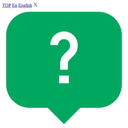
TOP
En
English