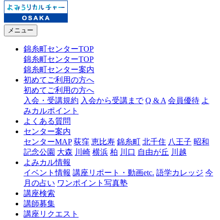
メニュー
錦糸町センターTOP
錦糸町センターTOP
錦糸町センター案内
初めてご利用の方へ
初めてご利用の方へ
入会・受講規約
入会から受講まで
Q & A
会員優待
よ
みカルポイント
よくある質問
センター案内
センターMAP
荻窪
恵比寿
錦糸町
北千住
八王子
昭和
記念公園
大森
川崎
横浜
柏
川口
自由が丘
川越
よみカル情報
イベント情報
講座リポート・動画etc.
語学カレッジ
今
月の占い
ワンポイント写真塾
講座検索
講師募集
講座リクエスト