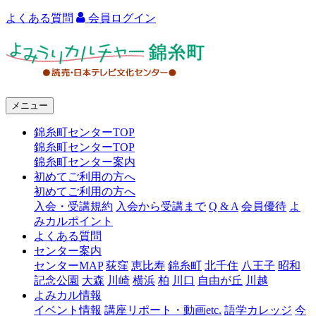
よくある質問
会員ログイン
よ
み
う
メニュー
り
錦糸町センターTOP
カ
錦糸町センターTOP
ル
錦糸町センター案内
初めてご利用の方へ
チ
初めてご利用の方へ
ャ
入会・受講規約
入会から受講まで
Q & A
会員優待
よ
みカルポイント
ー
よくある質問
センター案内
錦
センターMAP
荻窪
恵比寿
錦糸町
北千住
八王子
昭和
糸
記念公園
大森
川崎
横浜
柏
川口
自由が丘
川越
よみカル情報
町
イベント情報
講座リポート・動画etc.
語学カレッジ
今