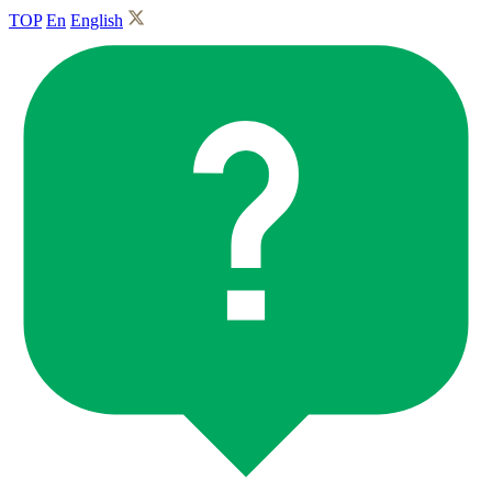
TOP
En
English