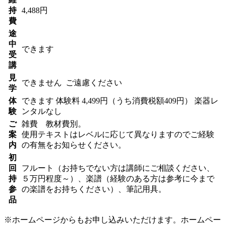
持
4,488円
費
途
中
できます
受
講
見
できません
ご遠慮ください
学
体
できます
体験料
4,499円（うち消費税額409円）
楽器レ
験
ンタルなし
ご
雑費 教材費別。
案
使用テキストはレベルに応じて異なりますのでご経験
内
の有無をお知らせください。
初
回
フルート（お持ちでない方は講師にご相談ください、
持
５万円程度～）、楽譜（経験のある方は参考に今まで
参
の楽譜をお持ちください）、筆記用具。
品
※ホームページからもお申し込みいただけます。ホームペー