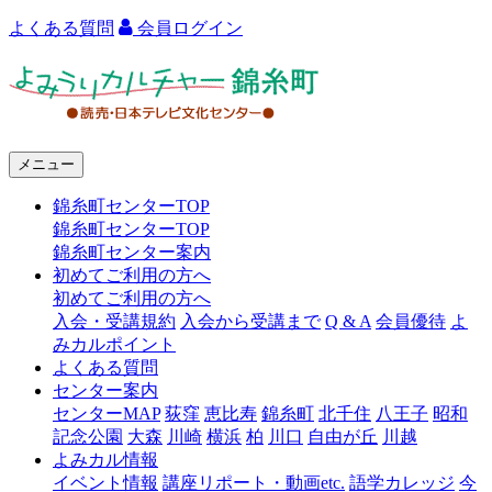
よくある質問
会員ログイン
よ
み
う
メニュー
り
錦糸町センターTOP
カ
錦糸町センターTOP
ル
錦糸町センター案内
初めてご利用の方へ
チ
初めてご利用の方へ
ャ
入会・受講規約
入会から受講まで
Q & A
会員優待
よ
みカルポイント
ー
よくある質問
センター案内
錦
センターMAP
荻窪
恵比寿
錦糸町
北千住
八王子
昭和
糸
記念公園
大森
川崎
横浜
柏
川口
自由が丘
川越
よみカル情報
町
イベント情報
講座リポート・動画etc.
語学カレッジ
今