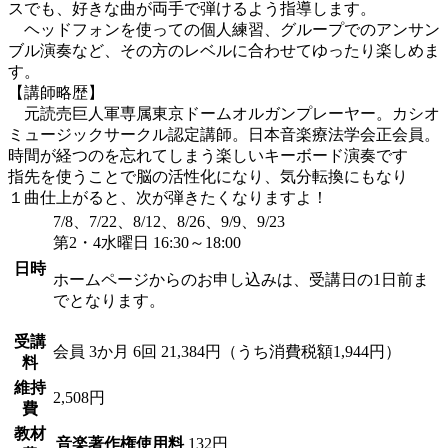
スでも、好きな曲が両手で弾けるよう指導します。
ヘッドフォンを使っての個人練習、グループでのアンサン
ブル演奏など、その方のレベルに合わせてゆったり楽しめま
す。
【講師略歴】
元読売巨人軍専属東京ドームオルガンプレーヤー。カシオ
ミュージックサークル認定講師。日本音楽療法学会正会員。
時間が経つのを忘れてしまう楽しいキーボード演奏です
指先を使うことで脳の活性化になり、気分転換にもなり
１曲仕上がると、次が弾きたくなりますよ！
7/8、7/22、8/12、8/26、9/9、9/23
第2・4水曜日 16:30～18:00
日時
ホームページからのお申し込みは、受講日の1日前ま
でとなります。
受講
会員
3か月 6回 21,384円（うち消費税額1,944円）
料
維持
2,508円
費
教材
音楽著作権使用料
132円