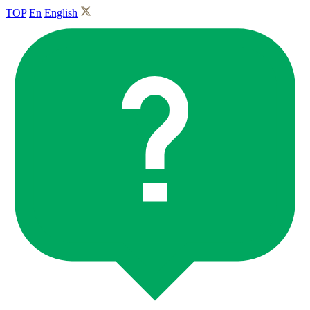
TOP
En
English