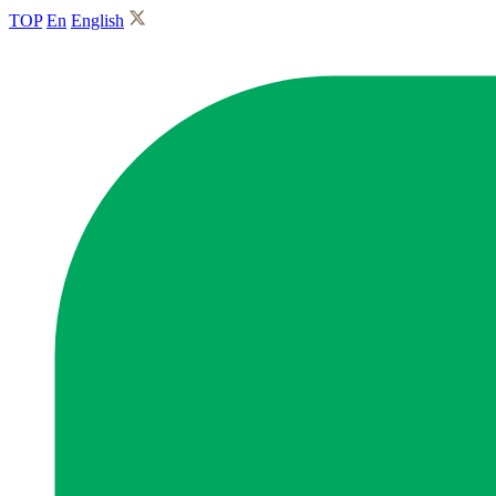
TOP
En
English