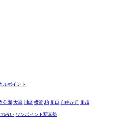
カルポイント
念公園
大森
川崎
横浜
柏
川口
自由が丘
川越
月の占い
ワンポイント写真塾