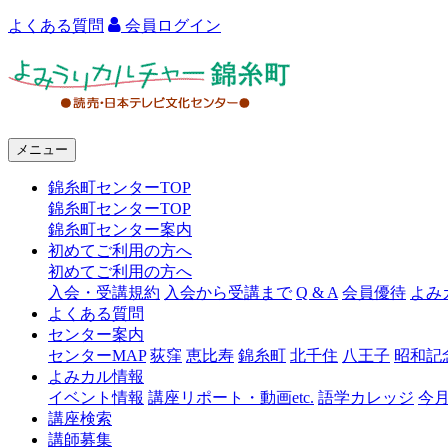
よくある質問
会員ログイン
よ
み
う
メニュー
り
錦糸町センターTOP
カ
錦糸町センターTOP
ル
錦糸町センター案内
初めてご利用の方へ
チ
初めてご利用の方へ
ャ
入会・受講規約
入会から受講まで
Q & A
会員優待
よみ
よくある質問
ー
センター案内
センターMAP
荻窪
恵比寿
錦糸町
北千住
八王子
昭和記
錦
よみカル情報
糸
イベント情報
講座リポート・動画etc.
語学カレッジ
今
講座検索
町
講師募集