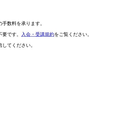
の手数料を承ります。
不要です。
入会・受講規約
をご覧ください。
信してください。