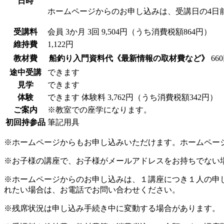
日時
ホームページからのお申し込みは、受講日の4日
受講料
会員
3か月 3回 9,504円（うち消費税額864円）
維持費
1,122円
教材費
船釣り入門資料代《最新情報の取材費など》
66
途中受講
できます
見学
できます
体験
できます
体験料
3,762円（うち消費税額342円）
ご案内
※教室での座学になります。
初回持参品
筆記用具
※ホームページからもお申し込みいただけます。ホームペー
※お子様の講座で、お子様がメールアドレスをお持ちでない
※ホームページからのお申し込みは、１講座につき１人の申
れたい場合は、お電話でお問い合わせください。
※残席状況は申し込み手続き中に変動する場合があります。