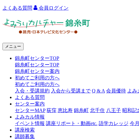
よくある質問
会員ログイン
よ
み
う
メニュー
り
錦糸町センターTOP
カ
錦糸町センターTOP
ル
錦糸町センター案内
初めてご利用の方へ
チ
初めてご利用の方へ
ャ
入会・受講規約
入会から受講まで
Q & A
会員優待
よみ
よくある質問
ー
センター案内
センターMAP
荻窪
恵比寿
錦糸町
北千住
八王子
昭和記
錦
よみカル情報
糸
イベント情報
講座リポート・動画etc.
語学カレッジ
今
講座検索
町
講師募集