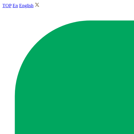
TOP
En
English