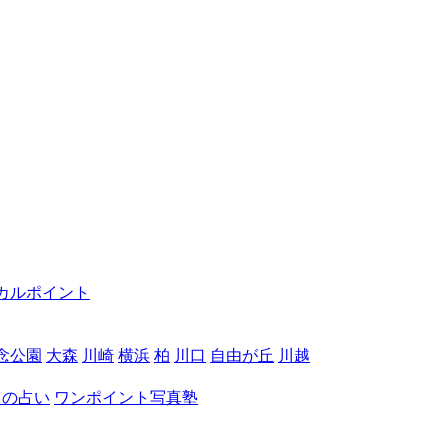
カルポイント
念公園
大森
川崎
横浜
柏
川口
自由が丘
川越
月の占い
ワンポイント写真塾