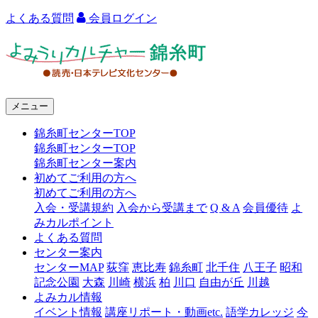
よくある質問
会員ログイン
よ
み
う
メニュー
り
錦糸町センターTOP
カ
錦糸町センターTOP
ル
錦糸町センター案内
初めてご利用の方へ
チ
初めてご利用の方へ
ャ
入会・受講規約
入会から受講まで
Q & A
会員優待
よ
みカルポイント
ー
よくある質問
センター案内
錦
センターMAP
荻窪
恵比寿
錦糸町
北千住
八王子
昭和
糸
記念公園
大森
川崎
横浜
柏
川口
自由が丘
川越
よみカル情報
町
イベント情報
講座リポート・動画etc.
語学カレッジ
今