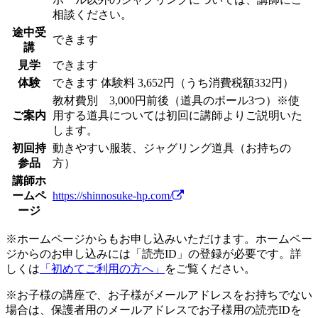
相談ください。
途中受
できます
講
見学
できます
体験
できます
体験料
3,652円（うち消費税額332円）
教材費別 3,000円前後（道具のボール3つ）※使
ご案内
用する道具については初回に講師よりご説明いた
します。
初回持
動きやすい服装、ジャグリング道具（お持ちの
参品
方）
講師ホ
ームペ
https://shinnosuke-hp.com/
ージ
※ホームページからもお申し込みいただけます。ホームペー
ジからのお申し込みには「読売ID」の登録が必要です。詳
しくは
「初めてご利用の方へ」
をご覧ください。
※お子様の講座で、お子様がメールアドレスをお持ちでない
場合は、保護者用のメールアドレスでお子様用の読売IDを