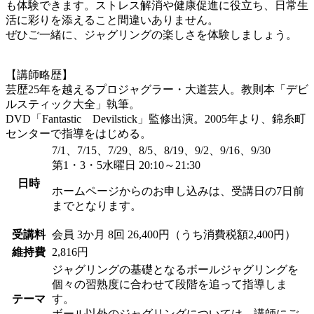
も体験できます。ストレス解消や健康促進に役立ち、日常生
活に彩りを添えること間違いありません。
ぜひご一緒に、ジャグリングの楽しさを体験しましょう。
【講師略歴】
芸歴25年を越えるプロジャグラー・大道芸人。教則本「デビ
ルスティック大全」執筆。
DVD「Fantastic Devilstick」監修出演。2005年より、錦糸町
センターで指導をはじめる。
7/1、7/15、7/29、8/5、8/19、9/2、9/16、9/30
第1・3・5水曜日 20:10～21:30
日時
ホームページからのお申し込みは、受講日の7日前
までとなります。
受講料
会員
3か月 8回 26,400円（うち消費税額2,400円）
維持費
2,816円
ジャグリングの基礎となるボールジャグリングを
個々の習熟度に合わせて段階を追って指導しま
テーマ
す。
ボール以外のジャグリングについては、講師にご