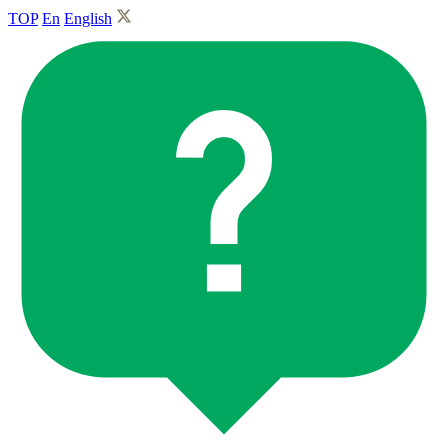
TOP
En
English