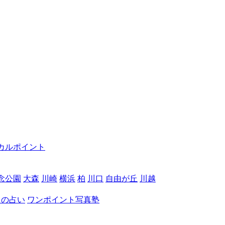
カルポイント
念公園
大森
川崎
横浜
柏
川口
自由が丘
川越
月の占い
ワンポイント写真塾