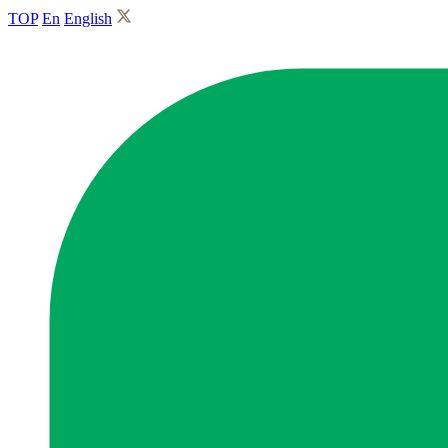
TOP
En
English