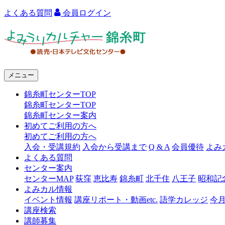
よくある質問
会員ログイン
よ
み
う
メニュー
り
錦糸町センターTOP
カ
錦糸町センターTOP
ル
錦糸町センター案内
初めてご利用の方へ
チ
初めてご利用の方へ
ャ
入会・受講規約
入会から受講まで
Q & A
会員優待
よみ
よくある質問
ー
センター案内
センターMAP
荻窪
恵比寿
錦糸町
北千住
八王子
昭和記
錦
よみカル情報
糸
イベント情報
講座リポート・動画etc.
語学カレッジ
今
講座検索
町
講師募集