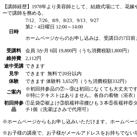
【講師経歴】1978年より美容師として、結婚式場にて、花嫁
ーで講師を務める。
7/12、7/26、8/9、8/23、9/13、9/27
第2・4日曜日 12:00～14:00
日時
ホームページからのお申し込みは、受講日の7日前
受講料
会員
3か月 6回 19,800円（うち消費税額1,800円）
維持費
2,112円
途中受講
できます
見学
できます
無料で20分以内
体験
できます
体験料
3,652円（うち消費税額332円）
※初回持参品の⑦～⑨は初回になくても大丈夫で
ご案内
※特にテキストはありません。各自の着物（浴衣
初回持参
①足袋②裾よけ③肌襦袢④腰ひも３本⑤長襦袢⑥タ
品
チ1個（洗濯ばさみで代用可）
※ホームページからもお申し込みいただけます。ホームペー
※お子様の講座で、お子様がメールアドレスをお持ちでない