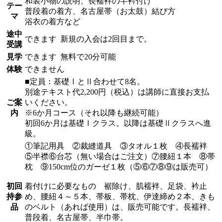
和装小物の説明、長襦袢の半衿付け
テー
普段着の着方、名古屋帯（お太鼓）結び方
マ
浴衣の着方など
途中
できます
新規の入会は2回目まで。
受講
見学
できます
無料で20分可能
体験
できません
■定員：基礎ⅠとⅡ合わせて8名。
別途テキスト代2,200円（税込）は講師に直接お支払
ご案
いください。
内
※6か月コース（それ以降も継続可能）
初回6か月は基礎Ⅰクラス。以降は基礎Ⅱクラスへ進
級。
①筆記用具 ②裁縫道具 ③タオル１枚 ④長襦袢
⑤半襟⑥台芯（無い場合はご注文）⑦腰紐１本 ⑧帯
枕 ⑨150cm位のガーゼ１枚（⑤⑥⑦⑧⑨は販売可）
初回
着付けに必要なもの 裾除け、肌襦袢、足袋、衿止
持参
め、腰紐４～５本、帯板、帯枕、伊達締め２本、きも
品
のベルト（あれば使用）は、販売可能です。長襦袢、
普段着、名古屋帯、半巾帯。