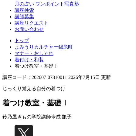
月の占い
ワンポイント写真塾
講座検索
講師募集
講座リクエスト
お問い合わせ
トップ
よみうりカルチャー錦糸町
マナー・おしゃれ
着付け・和装
着つけ教室・基礎Ⅰ
講座コード：202607-07310011 2026年7月15日 更新
じっくり覚える自分の着つけ
着つけ教室・基礎Ⅰ
鈴乃屋きもの学院講師
今成 艶子