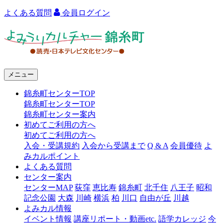
よくある質問
会員ログイン
よ
み
う
メニュー
り
錦糸町センターTOP
カ
錦糸町センターTOP
ル
錦糸町センター案内
初めてご利用の方へ
チ
初めてご利用の方へ
ャ
入会・受講規約
入会から受講まで
Q & A
会員優待
よ
みカルポイント
ー
よくある質問
センター案内
錦
センターMAP
荻窪
恵比寿
錦糸町
北千住
八王子
昭和
糸
記念公園
大森
川崎
横浜
柏
川口
自由が丘
川越
よみカル情報
町
イベント情報
講座リポート・動画etc.
語学カレッジ
今