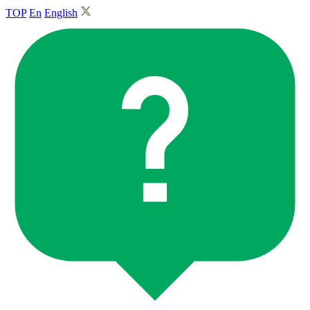
TOP
En
English