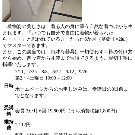
着物姿の美しさは、着る人の身に添う自然な着つけから生
まれます。「いつでも自分で自由に着物が着られた
ら・・・」と思われている方、たった6か月（基礎Ⅰ×2回）
でマスターできます。
また、この講座では、特殊な器具は一切使わず半衿の付け方
から始め、普段着から礼装まで習得できるよう、親切丁寧に
指導いたします。
7/11、7/25、8/8、8/22、9/12、9/26
第2・4土曜日 10:00～12:00
日時
ホームページからのお申し込みは、受講日の8日前ま
でとなります。
受講
会員
3か月 6回 19,800円（うち消費税額1,800円）
料
維持
2,112円
費