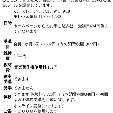
金ルールを設定しています。
7/3、7/17、8/7、8/21、9/4、9/18
第1・3金曜日 11:30～12:30
日時
ホームページからのお申し込みは、受講日の4日前ま
でとなります。
受講
会員
3か月 6回 20,592円（うち消費税額1,872円）
料
維持
2,244円
費
教材
音楽著作権使用料
132円
費
途中
できます
受講
見学
できません
できます
体験料
3,828円（うち消費税額348円）
初回
体験
は必ず体験受講をお願い致します。
オンライン講座になります。
ご案
・ＺＯＯＭを使用します