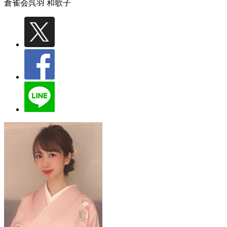
倉雀会
呉羽 和歌子