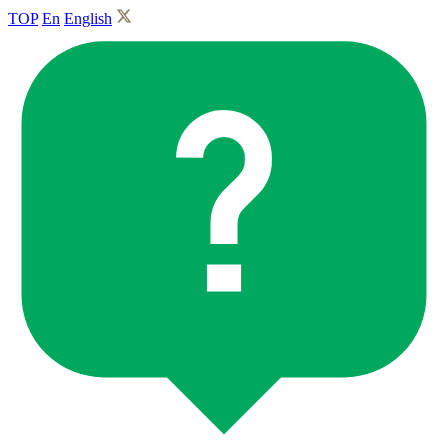
TOP
En
English