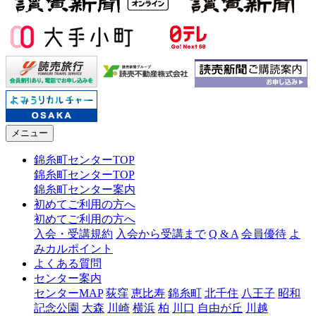
メニュー
錦糸町センターTOP
錦糸町センターTOP
錦糸町センター案内
初めてご利用の方へ
初めてご利用の方へ
入会・受講規約
入会から受講まで
Q & A
会員優待
よ
みカルポイント
よくある質問
センター案内
センターMAP
荻窪
恵比寿
錦糸町
北千住
八王子
昭和
記念公園
大森
川崎
横浜
柏
川口
自由が丘
川越