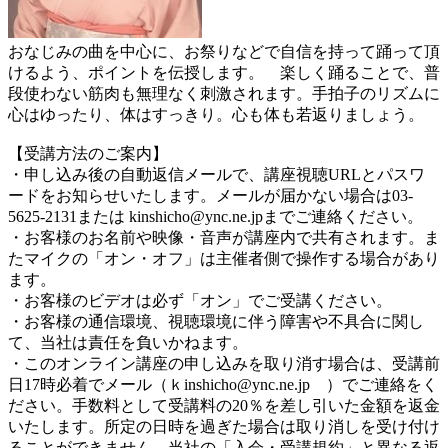
おなじみの曲を中心に、お祭りなどで自信を持って踊って頂
けるよう、ポイントを伝授します。 楽しく踊ることで、普
段使わない筋肉も無理なく刺激されます。手拍子のリズムに
心はゆったり、体はすっきり。心も体も若返りましょう。
【受講方法のご案内】
・申し込み後の自動返信メールで、講座視聴URLとパスワ
ードをお知らせいたします。メールが届かない場合は03-
5625-2131または kinshicho@ync.ne.jpまでご連絡ください。
・お客様のお名前や映像・音声が講座内で共有されます。ま
たマイクの「オン・オフ」は主催者側で操作する場合があり
ます。
・お客様のビデオは必ず「オン」でご受講ください。
・お客様の通信環境、視聴環境に伴う障害や不具合に関し
て、当社は責任を負いかねます。
・このオンライン講座の申し込みを取り消す場合は、受講前
日17時必着でメール（ｋinshicho@ync.ne.jp ）でご連絡をく
ださい。手数料として受講料の20％を差し引いた金額を返金
いたします。所定の日時を過ぎた場合は取り消しを受け付け
ることができません。当社の「入会・受講規約」と異なる返