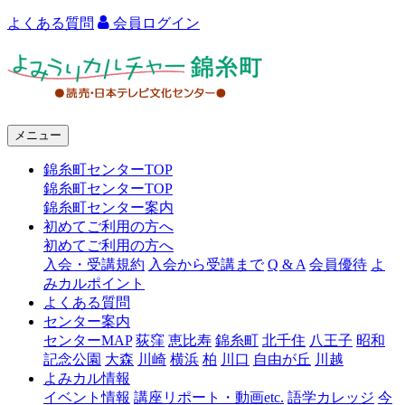
よくある質問
会員ログイン
よ
み
う
メニュー
り
錦糸町センターTOP
カ
錦糸町センターTOP
ル
錦糸町センター案内
初めてご利用の方へ
チ
初めてご利用の方へ
ャ
入会・受講規約
入会から受講まで
Q & A
会員優待
よ
みカルポイント
ー
よくある質問
センター案内
錦
センターMAP
荻窪
恵比寿
錦糸町
北千住
八王子
昭和
糸
記念公園
大森
川崎
横浜
柏
川口
自由が丘
川越
よみカル情報
町
イベント情報
講座リポート・動画etc.
語学カレッジ
今