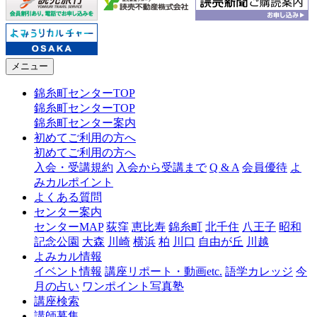
メニュー
錦糸町センターTOP
錦糸町センターTOP
錦糸町センター案内
初めてご利用の方へ
初めてご利用の方へ
入会・受講規約
入会から受講まで
Q & A
会員優待
よ
みカルポイント
よくある質問
センター案内
センターMAP
荻窪
恵比寿
錦糸町
北千住
八王子
昭和
記念公園
大森
川崎
横浜
柏
川口
自由が丘
川越
よみカル情報
イベント情報
講座リポート・動画etc.
語学カレッジ
今
月の占い
ワンポイント写真塾
講座検索
講師募集