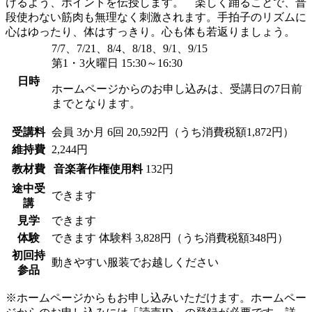
けるよう、ポイントを伝授します。 楽しく踊ることで、普
段使わない筋肉も無理なく刺激されます。手拍子のリズムに
心はゆったり、体はすっきり。心も体も若返りましょう。
7/7、7/21、8/4、8/18、9/1、9/15
第1・3火曜日 15:30～16:30
日時
ホームページからのお申し込みは、受講日の7日前
までとなります。
受講料
会員
3か月 6回 20,592円（うち消費税額1,872円）
維持費
2,244円
教材費
音楽著作権使用料
132円
途中受
できます
講
見学
できます
体験
できます
体験料
3,828円（うち消費税額348円）
初回持
動きやすい服装でお越しください
参品
※ホームページからもお申し込みいただけます。ホームペー