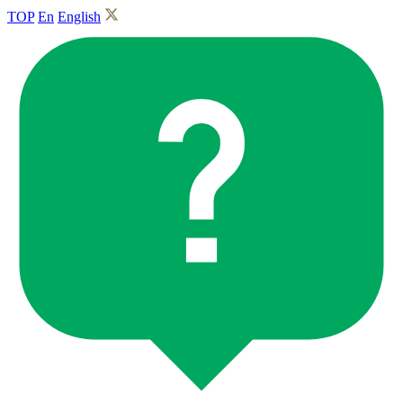
TOP
En
English