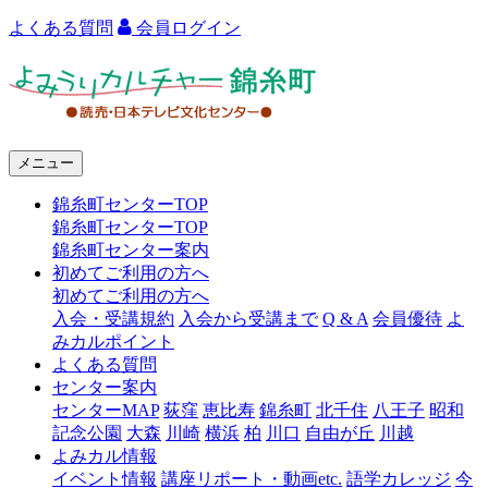
よくある質問
会員ログイン
よ
み
う
メニュー
り
錦糸町センターTOP
カ
錦糸町センターTOP
ル
錦糸町センター案内
初めてご利用の方へ
チ
初めてご利用の方へ
ャ
入会・受講規約
入会から受講まで
Q & A
会員優待
よ
みカルポイント
ー
よくある質問
センター案内
錦
センターMAP
荻窪
恵比寿
錦糸町
北千住
八王子
昭和
糸
記念公園
大森
川崎
横浜
柏
川口
自由が丘
川越
よみカル情報
町
イベント情報
講座リポート・動画etc.
語学カレッジ
今