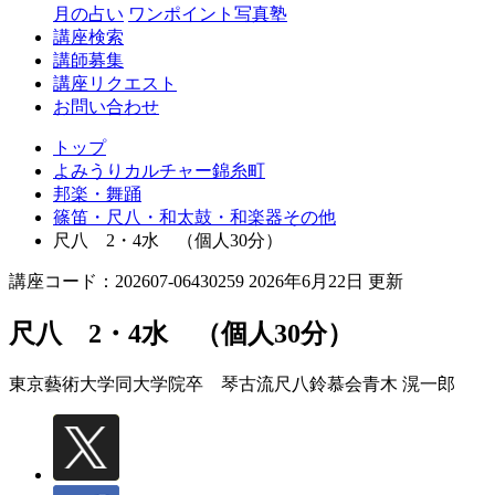
月の占い
ワンポイント写真塾
講座検索
講師募集
講座リクエスト
お問い合わせ
トップ
よみうりカルチャー錦糸町
邦楽・舞踊
篠笛・尺八・和太鼓・和楽器その他
尺八 2・4水 （個人30分）
講座コード：202607-06430259 2026年6月22日 更新
尺八 2・4水 （個人30分）
東京藝術大学同大学院卒 琴古流尺八鈴慕会
青木 滉一郎