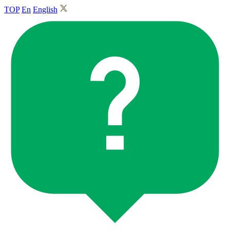
TOP
En
English