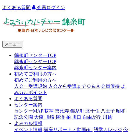
よくある質問
会員ログイン
よ
み
う
メニュー
り
錦糸町センターTOP
カ
錦糸町センターTOP
ル
錦糸町センター案内
初めてご利用の方へ
チ
初めてご利用の方へ
ャ
入会・受講規約
入会から受講まで
Q & A
会員優待
よ
みカルポイント
ー
よくある質問
センター案内
錦
センターMAP
荻窪
恵比寿
錦糸町
北千住
八王子
昭和
糸
記念公園
大森
川崎
横浜
柏
川口
自由が丘
川越
よみカル情報
町
イベント情報
講座リポート・動画etc.
語学カレッジ
今