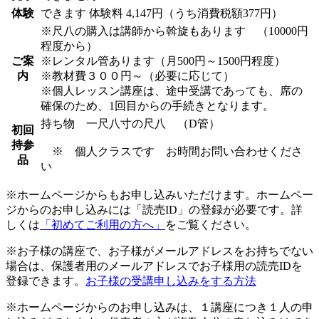
体験
できます
体験料
4,147円（うち消費税額377円）
※尺八の購入は講師から斡旋もあります （10000円
程度から）
ご案
※レンタル管あります（月500円～1500円程度）
内
※教材費３００円～（必要に応じて）
※個人レッスン講座は、途中受講であっても、席の
確保のため、1回目からの手続きとなります。
持ち物 一尺八寸の尺八 （D管）
初回
持参
※ 個人クラスです お時間お問い合わせくださ
品
い
※ホームページからもお申し込みいただけます。ホームペー
ジからのお申し込みには「読売ID」の登録が必要です。詳
しくは
「初めてご利用の方へ」
をご覧ください。
※お子様の講座で、お子様がメールアドレスをお持ちでない
場合は、保護者用のメールアドレスでお子様用の読売IDを
登録できます。
お子様の受講申し込みをする方法
※ホームページからのお申し込みは、１講座につき１人の申