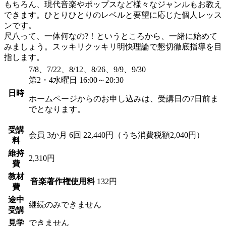
もちろん、現代音楽やポップスなど様々なジャンルもお教え
できます。ひとりひとりのレベルと要望に応じた個人レッス
ンです。
尺八って、一体何なの?！というところから、一緒に始めて
みましょう。スッキリクッキリ明快理論で懇切徹底指導を目
指します。
7/8、7/22、8/12、8/26、9/9、9/30
第2・4水曜日 16:00～20:30
日時
ホームページからのお申し込みは、受講日の7日前ま
でとなります。
受講
会員
3か月 6回 22,440円（うち消費税額2,040円）
料
維持
2,310円
費
教材
音楽著作権使用料
132円
費
途中
継続のみできません
受講
見学
できません