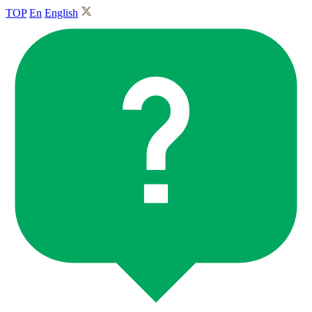
TOP
En
English