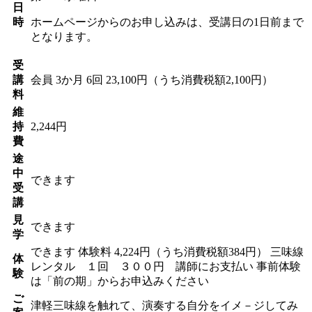
日
時
ホームページからのお申し込みは、受講日の1日前まで
となります。
受
講
会員
3か月 6回 23,100円（うち消費税額2,100円）
料
維
持
2,244円
費
途
中
できます
受
講
見
できます
学
できます
体験料
4,224円（うち消費税額384円）
三味線
体
レンタル １回 ３００円 講師にお支払い 事前体験
験
は「前の期」からお申込みください
ご
津軽三味線を触れて、演奏する自分をイメ－ジしてみ