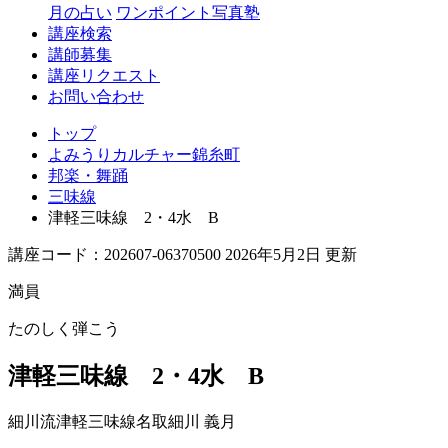
月の占い
ワンポイント写真塾
講座検索
講師募集
講座リクエスト
お問い合わせ
トップ
よみうりカルチャー錦糸町
邦楽・舞踊
三味線
津軽三味線 2・4水 B
講座コード：202607-06370500 2026年5月2日 更新
満員
たのしく弾こう
津軽三味線 2・4水 B
細川流津軽三味線名取
細川 義月