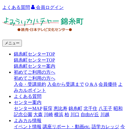
よくある質問
会員ログイン
よ
み
う
メニュー
り
錦糸町センターTOP
カ
錦糸町センターTOP
ル
錦糸町センター案内
初めてご利用の方へ
チ
初めてご利用の方へ
ャ
入会・受講規約
入会から受講まで
Q & A
会員優待
よ
みカルポイント
ー
よくある質問
センター案内
錦
センターMAP
荻窪
恵比寿
錦糸町
北千住
八王子
昭和
糸
記念公園
大森
川崎
横浜
柏
川口
自由が丘
川越
よみカル情報
町
イベント情報
講座リポート・動画etc.
語学カレッジ
今