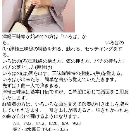
津軽三味線が始めての方は「いろは」か
ら。 いろはの
(い)津軽三味線の特徴を知る、触れる、セッティングをす
る。
いろはの(ろ)三味線の構え方、弦の押え方、バチの持ち方、
バチの落とし方(撥付け)
いろはの(は)音を出す、三味線独特の指使い(手)を覚える。
いろはが出来たら、簡単な曲から覚えていただきます。
先ずは１曲一人で弾ききる。
津軽三味線は基本口伝ですが、ご希望に応じて譜面をご用意
いたします。
経験者の方は、いろいろな曲を覚えて演奏の引き出しを増や
していただきます。 引き出しが増えると、弾きたかったあ
の曲が自分で弾けるようになります。
7/8、7/22、8/12、8/26、9/9、9/23
第2・4水曜日 19:45～20:25