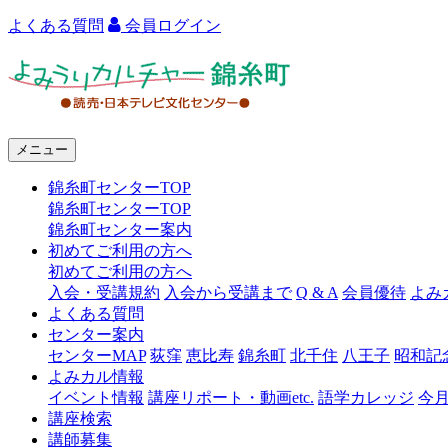
よくある質問
会員ログイン
よ
み
う
メニュー
り
錦糸町センターTOP
カ
錦糸町センターTOP
ル
錦糸町センター案内
初めてご利用の方へ
チ
初めてご利用の方へ
ャ
入会・受講規約
入会から受講まで
Q & A
会員優待
よみ
よくある質問
ー
センター案内
センターMAP
荻窪
恵比寿
錦糸町
北千住
八王子
昭和記
錦
よみカル情報
糸
イベント情報
講座リポート・動画etc.
語学カレッジ
今
講座検索
町
講師募集