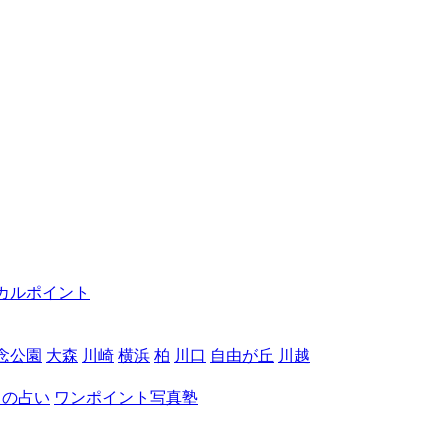
カルポイント
念公園
大森
川崎
横浜
柏
川口
自由が丘
川越
月の占い
ワンポイント写真塾