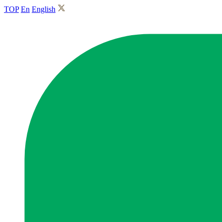
TOP
En
English