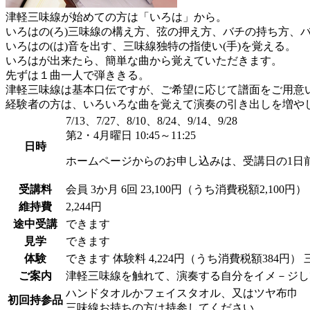
津軽三味線が始めての方は「いろは」から。
いろはの(ろ)三味線の構え方、弦の押え方、バチの持ち方、バ
いろはの(は)音を出す、三味線独特の指使い(手)を覚える。
いろはが出来たら、簡単な曲から覚えていただきます。
先ずは１曲一人で弾ききる。
津軽三味線は基本口伝ですが、ご希望に応じて譜面をご用
経験者の方は、いろいろな曲を覚えて演奏の引き出しを増や
7/13、7/27、8/10、8/24、9/14、9/28
第2・4月曜日 10:45～11:25
日時
ホームページからのお申し込みは、受講日の1日
受講料
会員
3か月 6回 23,100円（うち消費税額2,100円）
維持費
2,244円
途中受講
できます
見学
できます
体験
できます
体験料
4,224円（うち消費税額384円）
ご案内
津軽三味線を触れて、演奏する自分をイメ－ジし
ハンドタオルかフェイスタオル、又はツヤ布巾
初回持参品
三味線お持ちの方は持参してください。