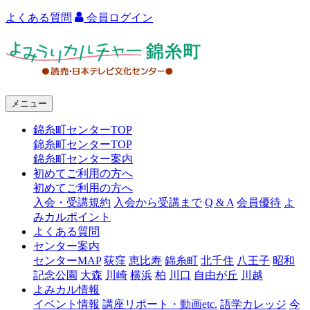
よくある質問
会員ログイン
よ
み
う
メニュー
り
錦糸町センターTOP
カ
錦糸町センターTOP
ル
錦糸町センター案内
初めてご利用の方へ
チ
初めてご利用の方へ
ャ
入会・受講規約
入会から受講まで
Q & A
会員優待
よ
みカルポイント
ー
よくある質問
センター案内
錦
センターMAP
荻窪
恵比寿
錦糸町
北千住
八王子
昭和
糸
記念公園
大森
川崎
横浜
柏
川口
自由が丘
川越
よみカル情報
町
イベント情報
講座リポート・動画etc.
語学カレッジ
今