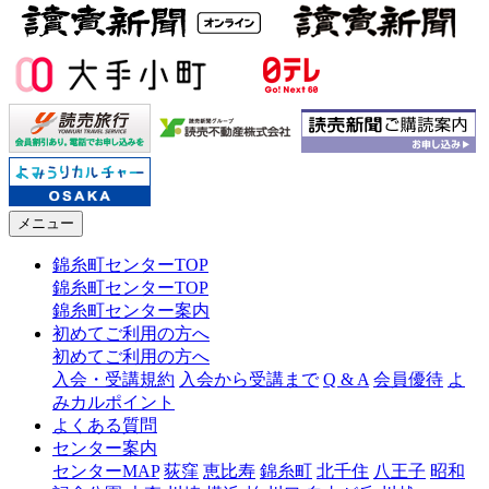
メニュー
錦糸町センターTOP
錦糸町センターTOP
錦糸町センター案内
初めてご利用の方へ
初めてご利用の方へ
入会・受講規約
入会から受講まで
Q & A
会員優待
よ
みカルポイント
よくある質問
センター案内
センターMAP
荻窪
恵比寿
錦糸町
北千住
八王子
昭和