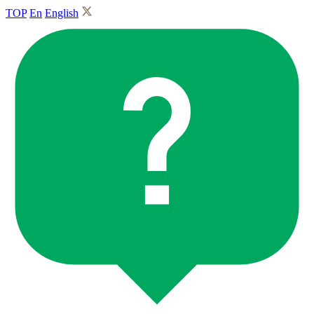
TOP
En
English