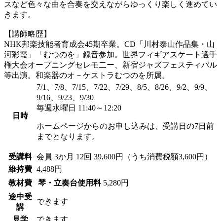
スなど色々な曲を合奏を交えながらゆっくり楽しく進めてい
きます。
【講師略歴】
NHK邦楽技能者育成会45期卒業。CD「川村泰山作品集・山
河彩霞」「むつのを」録音参加。世界フィギアスケート選手
権大会オープニングセレモ二ー、新宿ジャズフェスティバル
等出演。和楽器のオ－ケストラむつのを所属。
7/1、7/8、7/15、7/22、7/29、8/5、8/26、9/2、9/9、
9/16、9/23、9/30
毎週水曜日 11:40～12:20
日時
ホームページからのお申し込みは、受講日の7日前
までとなります。
受講料
会員
3か月 12回 39,600円（うち消費税額3,600円）
維持費
4,488円
教材費
琴・立奏台使用料
5,280円
途中受
できます
講
見学
できます