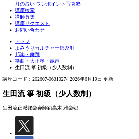
月の占い
ワンポイント写真塾
講座検索
講師募集
講座リクエスト
お問い合わせ
トップ
よみうりカルチャー錦糸町
邦楽・舞踊
箏曲・大正琴・琵琶
生田流 箏 初級（少人数制）
講座コード：202607-06310274 2026年6月19日 更新
生田流 箏 初級（少人数制）
生田流正派邦楽会師範
高木 雅楽郷