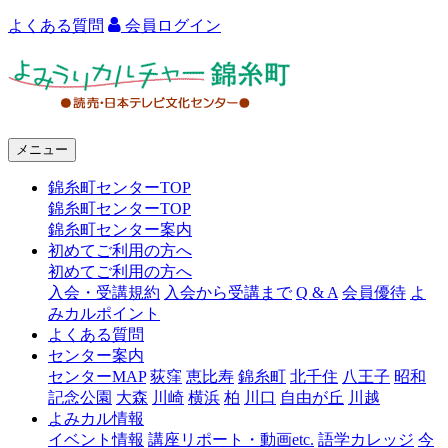
よくある質問
会員ログイン
よ
み
う
メニュー
り
錦糸町センターTOP
カ
錦糸町センターTOP
ル
錦糸町センター案内
初めてご利用の方へ
チ
初めてご利用の方へ
ャ
入会・受講規約
入会から受講まで
Q & A
会員優待
よ
みカルポイント
ー
よくある質問
センター案内
錦
センターMAP
荻窪
恵比寿
錦糸町
北千住
八王子
昭和
糸
記念公園
大森
川崎
横浜
柏
川口
自由が丘
川越
よみカル情報
町
イベント情報
講座リポート・動画etc.
語学カレッジ
今