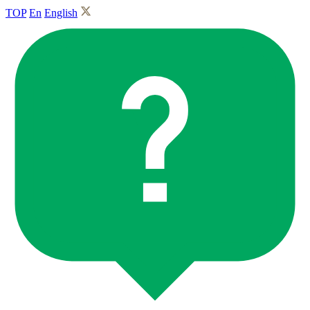
TOP
En
English