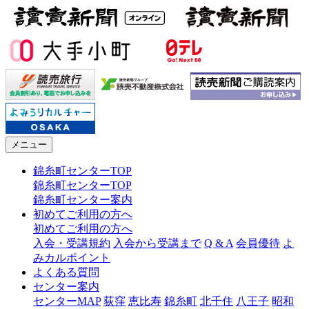
メニュー
錦糸町センターTOP
錦糸町センターTOP
錦糸町センター案内
初めてご利用の方へ
初めてご利用の方へ
入会・受講規約
入会から受講まで
Q & A
会員優待
よ
みカルポイント
よくある質問
センター案内
センターMAP
荻窪
恵比寿
錦糸町
北千住
八王子
昭和