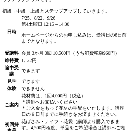
初級→中級→上級とステップアップしていきます。
7/25、8/22、9/26
第4土曜日 12:15～14:30
日時
ホームページからのお申し込みは、受講日の8日前
までとなります。
受講料
会員
3か月 3回 10,560円（うち消費税額960円）
維持費
1,122円
途中受
できます
講
見学
できます
体験
できません
花材費は、1回4,000円（税込）
＊講師へお支払いください
ご案内
＊ご入金をもって花材の手配をいたします。講座
日の８日前までに手続きをお済ませください。
花ばさみ・ナイフ・花袋（講師より購入できま
初回持
す。4,500円程度。単品をご希望場合は講師へご相
参品