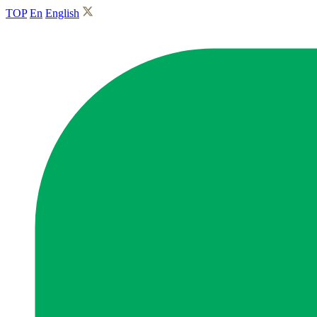
TOP
En
English