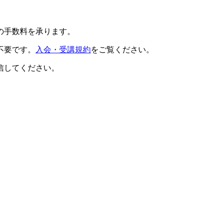
の手数料を承ります。
不要です。
入会・受講規約
をご覧ください。
信してください。