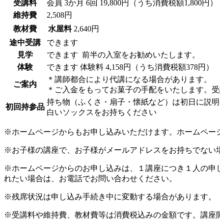
受講料
会員
3か月 6回 19,800円（うち消費税額1,800円）
維持費
2,508円
教材費
水屋料
2,640円
途中受講
できます
見学
できます
前半の入室をお勧めいたします。
体験
できます
体験料
4,158円（うち消費税額378円）
＊講師都合により代講になる場合があります。
ご案内
＊ご入金をもってお菓子の手配をいたします。受
持ち物（ふくさ・扇子・懐紙など）は初日に説明
初回持参品
白いソックスをお持ちください
※ホームページからもお申し込みいただけます。ホームペー
※お子様の講座で、お子様がメールアドレスをお持ちでない
※ホームページからのお申し込みは、１講座につき１人の申
れたい場合は、お電話でお問い合わせください。
※残席状況は申し込み手続き中に変動する場合があります。
※受講料や維持費、教材費等は消費税込みの金額です。講座