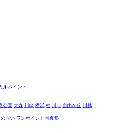
カルポイント
念公園
大森
川崎
横浜
柏
川口
自由が丘
川越
月の占い
ワンポイント写真塾