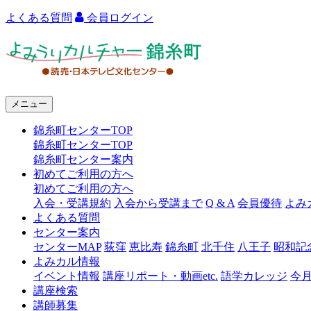
よくある質問
会員ログイン
よ
み
う
メニュー
り
錦糸町センターTOP
カ
錦糸町センターTOP
ル
錦糸町センター案内
初めてご利用の方へ
チ
初めてご利用の方へ
ャ
入会・受講規約
入会から受講まで
Q & A
会員優待
よみ
よくある質問
ー
センター案内
センターMAP
荻窪
恵比寿
錦糸町
北千住
八王子
昭和記
錦
よみカル情報
糸
イベント情報
講座リポート・動画etc.
語学カレッジ
今
講座検索
町
講師募集