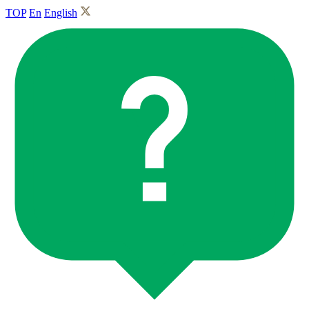
TOP
En
English