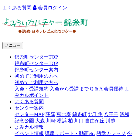
よくある質問
会員ログイン
よ
み
う
メニュー
り
錦糸町センターTOP
カ
錦糸町センターTOP
ル
錦糸町センター案内
初めてご利用の方へ
チ
初めてご利用の方へ
ャ
入会・受講規約
入会から受講まで
Q & A
会員優待
よ
みカルポイント
ー
よくある質問
センター案内
錦
センターMAP
荻窪
恵比寿
錦糸町
北千住
八王子
昭和
糸
記念公園
大森
川崎
横浜
柏
川口
自由が丘
川越
よみカル情報
町
イベント情報
講座リポート・動画etc.
語学カレッジ
今