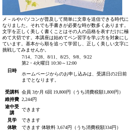
メ－ルやパソコンが普及して簡単に文章を送信できる時代に
なりました。それでも手書きが必要な時が数多くあります。
文字を正しく美しく書くことはその人の品格を表すだけに極
めて大切です。本講座は始めてペン習字を学ぶ方を対象にし
ています。基本から順を追って学習し、正しく美しい文字に
挑戦してみませんか。
7/14、7/28、8/11、8/25、9/8、9/22
第2・4火曜日 10:30～12:00
日時
ホームページからのお申し込みは、受講日の2日前
までとなります。
受講料
会員
3か月 6回 19,800円（うち消費税額1,800円）
維持費
2,244円
途中受
できます
講
見学
できます
体験
できます
体験料
3,674円（うち消費税額334円）