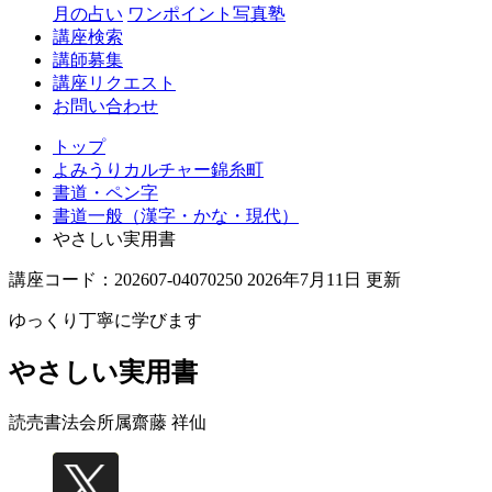
月の占い
ワンポイント写真塾
講座検索
講師募集
講座リクエスト
お問い合わせ
トップ
よみうりカルチャー錦糸町
書道・ペン字
書道一般（漢字・かな・現代）
やさしい実用書
講座コード：202607-04070250 2026年7月11日 更新
ゆっくり丁寧に学びます
やさしい実用書
読売書法会所属
齋藤 祥仙