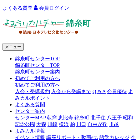
よくある質問
会員ログイン
よ
み
う
メニュー
り
錦糸町センターTOP
カ
錦糸町センターTOP
ル
錦糸町センター案内
初めてご利用の方へ
チ
初めてご利用の方へ
ャ
入会・受講規約
入会から受講まで
Q & A
会員優待
よ
みカルポイント
ー
よくある質問
センター案内
錦
センターMAP
荻窪
恵比寿
錦糸町
北千住
八王子
昭和
糸
記念公園
大森
川崎
横浜
柏
川口
自由が丘
川越
よみカル情報
町
イベント情報
講座リポート・動画etc.
語学カレッジ
今