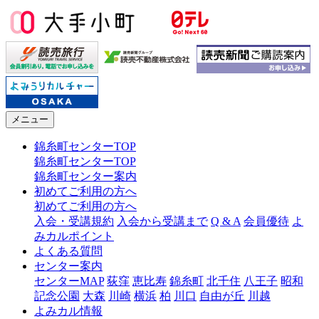
メニュー
錦糸町センターTOP
錦糸町センターTOP
錦糸町センター案内
初めてご利用の方へ
初めてご利用の方へ
入会・受講規約
入会から受講まで
Q & A
会員優待
よ
みカルポイント
よくある質問
センター案内
センターMAP
荻窪
恵比寿
錦糸町
北千住
八王子
昭和
記念公園
大森
川崎
横浜
柏
川口
自由が丘
川越
よみカル情報