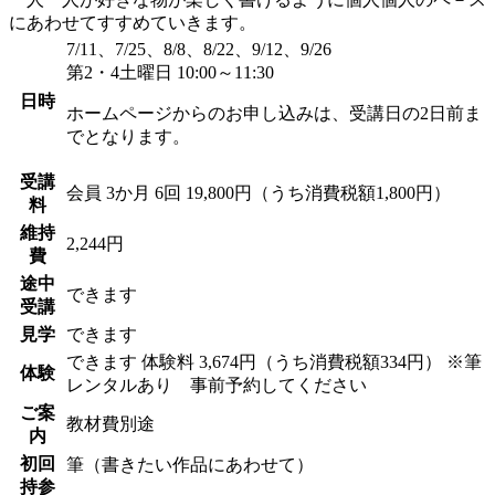
にあわせてすすめていきます。
7/11、7/25、8/8、8/22、9/12、9/26
第2・4土曜日 10:00～11:30
日時
ホームページからのお申し込みは、受講日の2日前ま
でとなります。
受講
会員
3か月 6回 19,800円（うち消費税額1,800円）
料
維持
2,244円
費
途中
できます
受講
見学
できます
できます
体験料
3,674円（うち消費税額334円）
※筆
体験
レンタルあり 事前予約してください
ご案
教材費別途
内
初回
筆（書きたい作品にあわせて）
持参