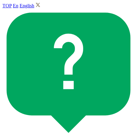
TOP
En
English