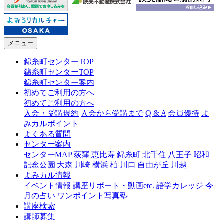
メニュー
錦糸町センターTOP
錦糸町センターTOP
錦糸町センター案内
初めてご利用の方へ
初めてご利用の方へ
入会・受講規約
入会から受講まで
Q & A
会員優待
よ
みカルポイント
よくある質問
センター案内
センターMAP
荻窪
恵比寿
錦糸町
北千住
八王子
昭和
記念公園
大森
川崎
横浜
柏
川口
自由が丘
川越
よみカル情報
イベント情報
講座リポート・動画etc.
語学カレッジ
今
月の占い
ワンポイント写真塾
講座検索
講師募集