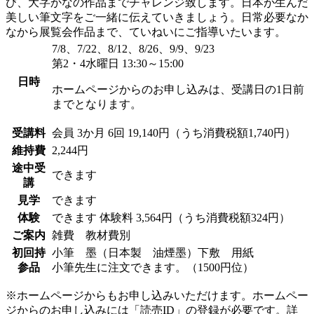
び、大字かなの作品までチャレンジ致します。日本が生んだ
美しい筆文字をご一緒に伝えていきましょう。日常必要なか
なから展覧会作品まで、ていねいにご指導いたいます。
7/8、7/22、8/12、8/26、9/9、9/23
第2・4水曜日 13:30～15:00
日時
ホームページからのお申し込みは、受講日の1日前
までとなります。
受講料
会員
3か月 6回 19,140円（うち消費税額1,740円）
維持費
2,244円
途中受
できます
講
見学
できます
体験
できます
体験料
3,564円（うち消費税額324円）
ご案内
雑費 教材費別
初回持
小筆 墨（日本製 油煙墨）下敷 用紙
参品
小筆先生に注文できます。（1500円位）
※ホームページからもお申し込みいただけます。ホームペー
ジからのお申し込みには「読売ID」の登録が必要です。詳