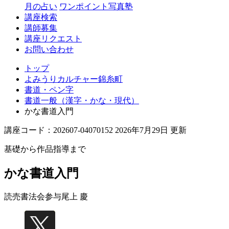
月の占い
ワンポイント写真塾
講座検索
講師募集
講座リクエスト
お問い合わせ
トップ
よみうりカルチャー錦糸町
書道・ペン字
書道一般（漢字・かな・現代）
かな書道入門
講座コード：202607-04070152 2026年7月29日 更新
基礎から作品指導まで
かな書道入門
読売書法会参与
尾上 慶