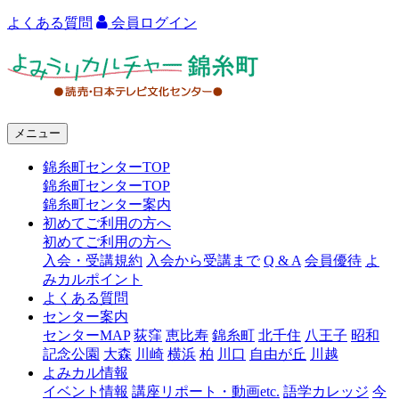
よくある質問
会員ログイン
よ
み
う
メニュー
り
錦糸町センターTOP
カ
錦糸町センターTOP
ル
錦糸町センター案内
初めてご利用の方へ
チ
初めてご利用の方へ
ャ
入会・受講規約
入会から受講まで
Q & A
会員優待
よ
みカルポイント
ー
よくある質問
センター案内
錦
センターMAP
荻窪
恵比寿
錦糸町
北千住
八王子
昭和
糸
記念公園
大森
川崎
横浜
柏
川口
自由が丘
川越
よみカル情報
町
イベント情報
講座リポート・動画etc.
語学カレッジ
今