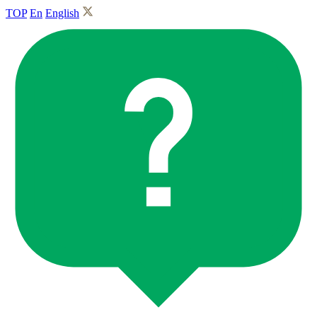
TOP
En
English