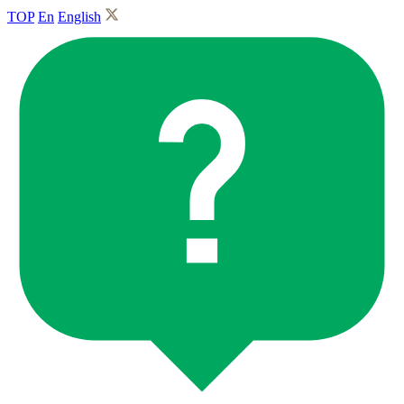
TOP
En
English