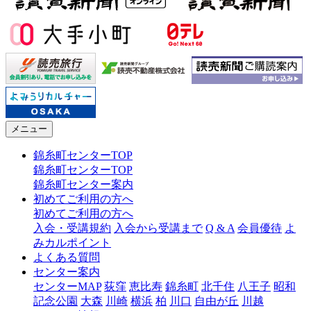
メニュー
錦糸町センターTOP
錦糸町センターTOP
錦糸町センター案内
初めてご利用の方へ
初めてご利用の方へ
入会・受講規約
入会から受講まで
Q & A
会員優待
よ
みカルポイント
よくある質問
センター案内
センターMAP
荻窪
恵比寿
錦糸町
北千住
八王子
昭和
記念公園
大森
川崎
横浜
柏
川口
自由が丘
川越