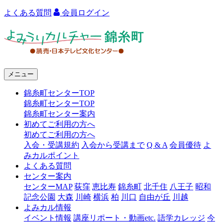
よくある質問
会員ログイン
よ
み
う
メニュー
り
錦糸町センターTOP
カ
錦糸町センターTOP
ル
錦糸町センター案内
初めてご利用の方へ
チ
初めてご利用の方へ
ャ
入会・受講規約
入会から受講まで
Q & A
会員優待
よ
みカルポイント
ー
よくある質問
センター案内
錦
センターMAP
荻窪
恵比寿
錦糸町
北千住
八王子
昭和
糸
記念公園
大森
川崎
横浜
柏
川口
自由が丘
川越
よみカル情報
町
イベント情報
講座リポート・動画etc.
語学カレッジ
今