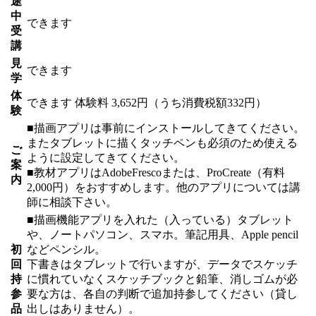
途
中
できます
受
講
見
できます
学
体
できます
体験料
3,652円（うち消費税額332円）
験
■描画アプリは事前にインストールしてきてください。
またタブレットに描くタッチペンも必須のため使える
ご
ように設定してきてください。
案
■教材アプリはAdobeFrescoまたは、ProCreate（有料
内
2,000円）をおすすめします。他のアプリについては講
師に相談下さい。
■描画機能アプリを入れた（入っている）タブレット
や、ノートパソコン、スマホ。筆記用具、Apple pencil
初
などペンシル。
回
下書きはタブレットで行いますが、データでスケッチ
持
に慣れていなくスケッチブックと鉛筆、消しゴムが必
参
要な方は、各自の判断で追加持参してください（貸し
品
出しはありません）。