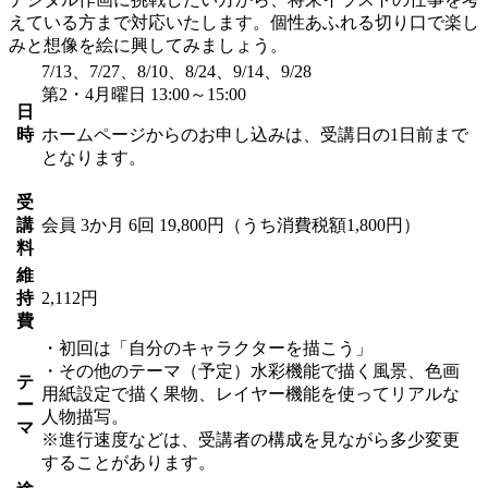
えている方まで対応いたします。個性あふれる切り口で楽し
みと想像を絵に興してみましょう。
7/13、7/27、8/10、8/24、9/14、9/28
第2・4月曜日 13:00～15:00
日
時
ホームページからのお申し込みは、受講日の1日前まで
となります。
受
講
会員
3か月 6回 19,800円（うち消費税額1,800円）
料
維
持
2,112円
費
・初回は「自分のキャラクターを描こう」
・その他のテーマ（予定）水彩機能で描く風景、色画
テ
用紙設定で描く果物、レイヤー機能を使ってリアルな
ー
人物描写。
マ
※進行速度などは、受講者の構成を見ながら多少変更
することがあります。