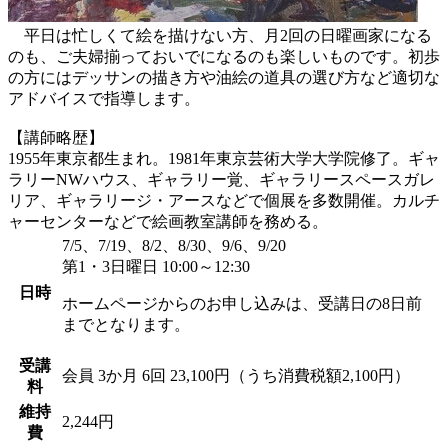
平日は忙しくて絵を描けない方、月2回の日曜画家になる
のも、ご夫婦揃っておいでになるのも楽しいものです。初歩
の方にはデッサンの描き方や油絵の道具の選び方など適切な
アドバイスで指導します。
【講師略歴】
1955年東京都生まれ。1981年東京芸術大学大学院修了。ギャ
ラリーNWハウス、ギャラリー覚、ギャラリースペースガレ
リア、ギャラリージ・アースなどで個展を多数開催。カルチ
ャーセンターなどで絵画教室講師を務める。
7/5、7/19、8/2、8/30、9/6、9/20
第1・3日曜日 10:00～12:30
日時
ホームページからのお申し込みは、受講日の8日前
までとなります。
受講
会員
3か月 6回 23,100円（うち消費税額2,100円）
料
維持
2,244円
費