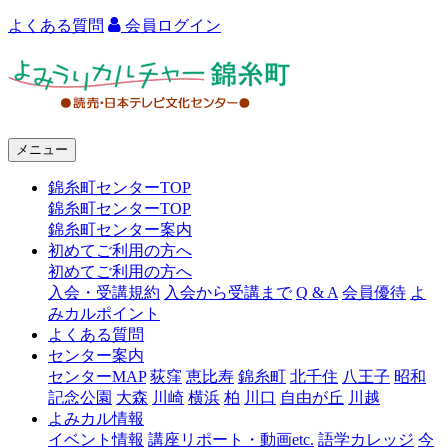
よくある質問
会員ログイン
よ
み
う
メニュー
り
錦糸町センターTOP
カ
錦糸町センターTOP
ル
錦糸町センター案内
初めてご利用の方へ
チ
初めてご利用の方へ
ャ
入会・受講規約
入会から受講まで
Q & A
会員優待
よ
みカルポイント
ー
よくある質問
センター案内
錦
センターMAP
荻窪
恵比寿
錦糸町
北千住
八王子
昭和
糸
記念公園
大森
川崎
横浜
柏
川口
自由が丘
川越
よみカル情報
町
イベント情報
講座リポート・動画etc.
語学カレッジ
今