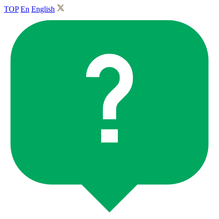
TOP
En
English