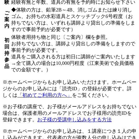
験
経験有無と年数、道具の有無を予約時にお知らせ下さい
◆体験の方は、鉛筆2B～4B、消しゴムまたは練り消し
ご
ゴム、お持ちの水彩道具とスケッチブック6号程度（お
案
持ちでない方は、いずれも講師より貸出しの準備をしま
内
すので事前予約が必要です）
体験者用持ち物と同じ〔ご案内〕欄を参照。
初
お持ちでない方は、講師より貸出しの準備をしますので
回
事前予約が必要です。
持
道具をご購入される方は初日に講師がご案内いたします
参
→全て購入の場合は10,000円程度（江東美術で会員価格
品
での金額です。）
※ホームページからもお申し込みいただけます。ホームペー
ジからのお申し込みには「読売ID」の登録が必要です。詳
しくは
「初めてご利用の方へ」
をご覧ください。
※お子様の講座で、お子様がメールアドレスをお持ちでない
場合は、保護者用のメールアドレスでお子様用の読売IDを
登録できます。
お子様の受講申し込みをする方法
※ホームページからのお申し込みは、１講座につき１人の申
し込みができます。代表者の方が複数人分の申し込みはでき