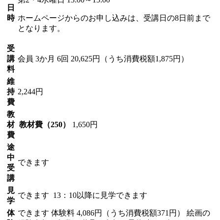
日
時
ホームページからのお申し込みは、受講日の8日前まで
となります。
受
講
会員
3か月 6回 20,625円（うち消費税額1,875円）
料
維
持
2,244円
費
教
材
教材費（250）
1,650円
費
途
中
できます
受
講
見
できます
13：10以降に見学できます
学
体
できます
体験料
4,086円（うち消費税額371円）
絵画の