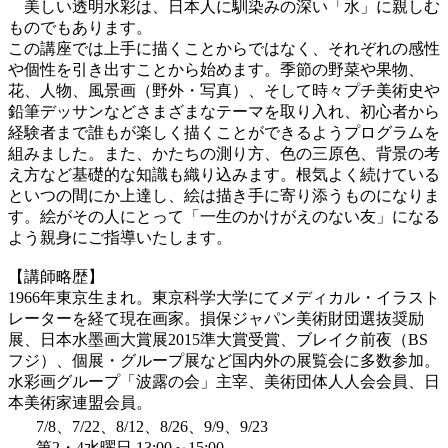
美しい透明水彩は、日本人に馴染みの深い「水」に親しむ
ものでもあります。
この講座では上手に描くことからではなく、それぞれの感性
や個性を引き出すことから始めます。季節の野菜や果物、
花、人物、風景画（野外・写真）、そして時々プチ美術史や
鉛筆デッサンなどさまざまなテーマを取り入れ、初心者から
経験者まで誰もが楽しく描くことができるようプログラムを
組みました。また、かたちの測り方、色の三原色、背景の考
え方など基礎的な知識も織り込みます。根気よく続けている
といつの間にか上達し、絵は描き手に寄り添うものになりま
す。絵がその人にとって「一生のかけがえのない友」になる
よう親身にご指導いたします。
【講師略歴】
1966年東京生まれ。東京科学大学にてメディカル・イラスト
レーターを経て現在画家。損保ジャパン美術財団選抜奨励
展、日本水墨画大賞展2015準大賞受賞、ブレイク前夜（BS
フジ）、個展・グループ展など国内外の展覧会に多数参加。
水彩画グループ「波露の会」主宰、美術団体人人会会員、日
本美術家連盟会員。
7/8、7/22、8/12、8/26、9/9、9/23
第2・4水曜日 13:00～15:00