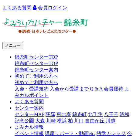
よくある質問
会員ログイン
よ
み
う
メニュー
り
錦糸町センターTOP
カ
錦糸町センターTOP
ル
錦糸町センター案内
初めてご利用の方へ
チ
初めてご利用の方へ
ャ
入会・受講規約
入会から受講まで
Q & A
会員優待
よ
みカルポイント
ー
よくある質問
センター案内
錦
センターMAP
荻窪
恵比寿
錦糸町
北千住
八王子
昭和
糸
記念公園
大森
川崎
横浜
柏
川口
自由が丘
川越
よみカル情報
町
イベント情報
講座リポート・動画etc.
語学カレッジ
今