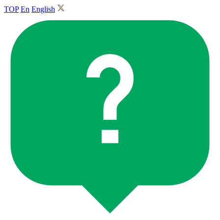
TOP
En
English