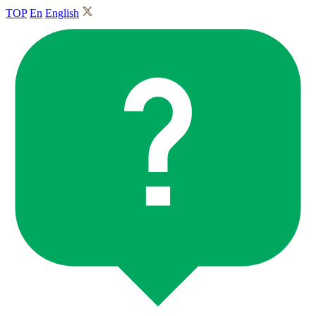
TOP
En
English