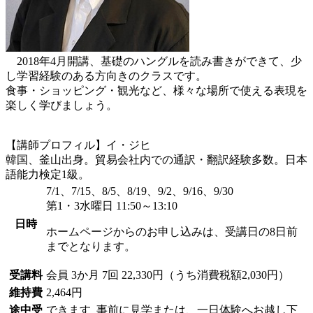
2018年4月開講、基礎のハングルを読み書きができて、少
し学習経験のある方向きのクラスです。
食事・ショッピング・観光など、様々な場所で使える表現を
楽しく学びましょう。
【講師プロフィル】イ・ジヒ
韓国、釜山出身。貿易会社内での通訳・翻訳経験多数。日本
語能力検定1級。
7/1、7/15、8/5、8/19、9/2、9/16、9/30
第1・3水曜日 11:50～13:10
日時
ホームページからのお申し込みは、受講日の8日前
までとなります。
受講料
会員
3か月 7回 22,330円（うち消費税額2,030円）
維持費
2,464円
途中受
できます
事前に見学または、一日体験へお越し下