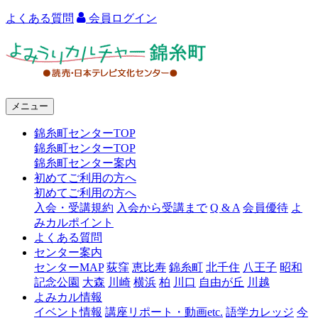
よくある質問
会員ログイン
よ
み
う
メニュー
り
錦糸町センターTOP
カ
錦糸町センターTOP
ル
錦糸町センター案内
初めてご利用の方へ
チ
初めてご利用の方へ
ャ
入会・受講規約
入会から受講まで
Q & A
会員優待
よ
みカルポイント
ー
よくある質問
センター案内
錦
センターMAP
荻窪
恵比寿
錦糸町
北千住
八王子
昭和
糸
記念公園
大森
川崎
横浜
柏
川口
自由が丘
川越
よみカル情報
町
イベント情報
講座リポート・動画etc.
語学カレッジ
今